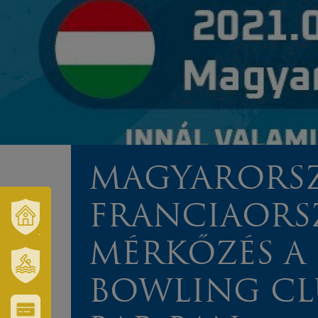
MAGYARORSZ
FRANCIAORS
VÁROSUNK
MÉRKŐZÉS A 
ÉS
TÉRSÉGÜNK
BOWLING CL
SZT.
ERZSÉBET
GYÓGYFÜRDŐ