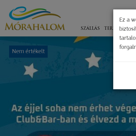
Ez a w
biztos
SZÁLLÁS
TERÍTÉKEN
tartal
forgal
Nem értékelt