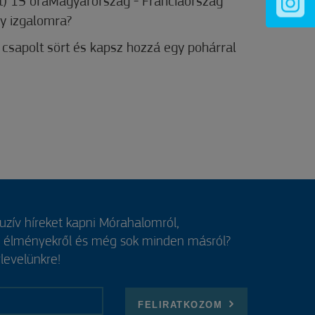
t) 15 óraMagyarország - Franciaország
gy izgalomra?
 csapolt sört és kapsz hozzá egy pohárral
luzív híreket kapni Mórahalomról,
, élményekről és még sok minden másról?
rlevelünkre!
FELIRATKOZOM