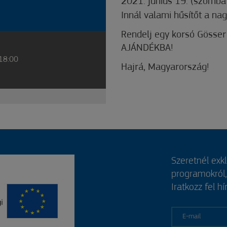
2021. június 19. (szomba
Innál valami hűsítőt a na
Rendelj egy korsó Gösser
AJÁNDÉKBA!
 18:00
Hajrá, Magyarország!
Szeretnél exk
programokról
Iratkozz fel hí