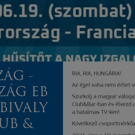
ÁG -
RIA, RIA, HUNGÁRIA!
Az éjjel soha nem érhet vég
ZÁG EB
Szurkolj a magyar válogat
Club&Bar-ban és élvezd a
BIVALY
a hatalmas TV-ken!
UB &
Következő csoportmérkő