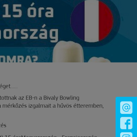
et......
ottnak az EB-n a Bivaly Bowling
 mérkőzés izgalmait a hűvös étteremben,
zés