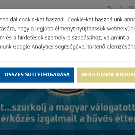
eboldal cookie-kat használ. Cookie-kat használunk ann
ítására, hogy a legjobb élményt nyújthassuk webhelyün
ÉLMÉNYSZERZÉS
ZÖLD FÓKUSZ
GYÓGYHELY
MERRE, M
om és a hirdetések személyre szabásához, valamint a
munk Google Analytics segítségével történő elemzéséh
ÖSSZES SÜTI ELFOGADÁSA
BEÁLLÍTÁSOK MÓDOS