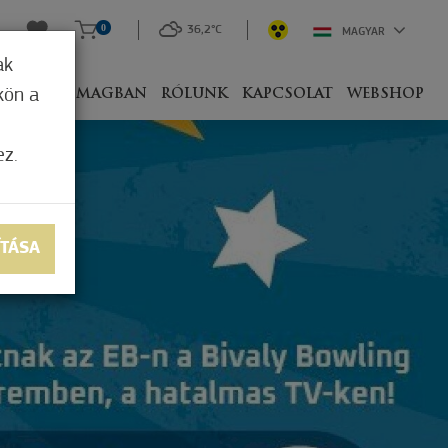
0
36,2°C
MAGYAR
ak
kön a
IVEL
CSOMAGBAN
RÓLUNK
KAPCSOLAT
WEBSHOP
ez.
ÍTÁSA