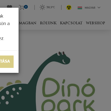
0
38,9°C
MAGYAR
ak
kön a
IVEL
CSOMAGBAN
RÓLUNK
KAPCSOLAT
WEBSHOP
ez.
ÍTÁSA