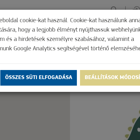
eboldal cookie-kat használ. Cookie-kat használunk ann
ítására, hogy a legjobb élményt nyújthassuk webhelyün
ÉLMÉNYSZERZÉS
ZÖLD FÓKUSZ
GYÓGYHELY
MERRE, M
om és a hirdetések személyre szabásához, valamint a
munk Google Analytics segítségével történő elemzéséh
Nem értékelt
ly.
OK
ÖSSZES SÜTI ELFOGADÁSA
BEÁLLÍTÁSOK MÓDOS