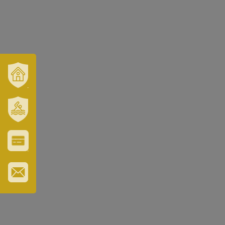
VÁROSUNK
ÉS
TÉRSÉGÜNK
SZT.
ERZSÉBET
GYÓGYFÜRDŐ
VÁROS-
ÉS
TURISZTIKAI
KÁRTYA
IRATKOZZON
FEL
HÍRLEVELÜNKRE