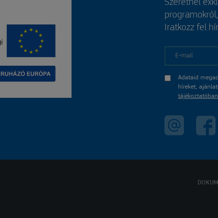
Szeretnél exk
programokról
Iratkozz fel hí
E-mail
Adataid megad
híreket, ajánl
tájékoztatóban
DOKUM