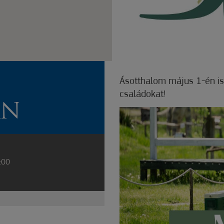
Ásotthalom május 1-én is 
családokat!
AN
:00