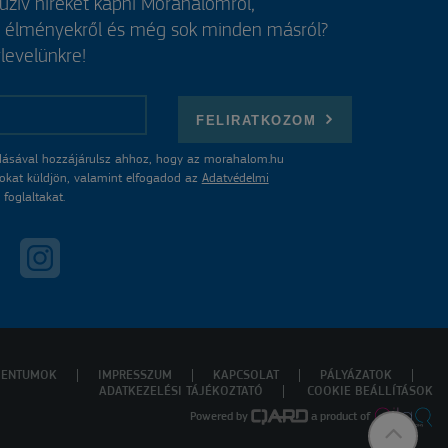
luzív híreket kapni Mórahalomról,
, élményekről és még sok minden másról?
rlevelünkre!
FELIRATKOZOM
ásával hozzájárulsz ahhoz, hogy az morahalom.hu
atokat küldjön, valamint elfogadod az
Adatvédelmi
foglaltakat.
ENTUMOK
IMPRESSZUM
KAPCSOLAT
PÁLYÁZATOK
ADATKEZELÉSI TÁJÉKOZTATÓ
COOKIE BEÁLLÍTÁSOK
Powered by
a product of