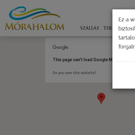
Ez a w
biztos
SZÁLLÁS
TERÍTÉKEN
tartal
forgal
This page can't load Google Maps correct
Do you own this website?