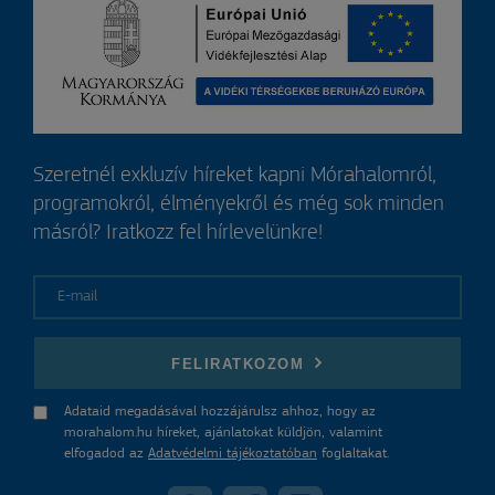
Szeretnél exkluzív híreket kapni Mórahalomról,
programokról, élményekről és még sok minden
másról? Iratkozz fel hírlevelünkre!
E-mail
FELIRATKOZOM
Adataid megadásával hozzájárulsz ahhoz, hogy az
morahalom.hu híreket, ajánlatokat küldjön, valamint
elfogadod az
Adatvédelmi tájékoztatóban
foglaltakat.