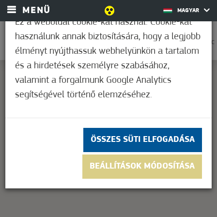
MENÜ
MAGYAR
Ez a weboldal cookie-kat használ. Cookie-kat
használunk annak biztosítására, hogy a legjobb
0
28,9°C
élményt nyújthassuk webhelyünkön a tartalom
és a hirdetések személyre szabásához,
valamint a forgalmunk Google Analytics
segítségével történő elemzéséhez.
This page can't load Google Maps correctly.
OK
Do you own this website?
ÖSSZES SÜTI ELFOGADÁSA
BEÁLLÍTÁSOK MÓDOSÍTÁSA