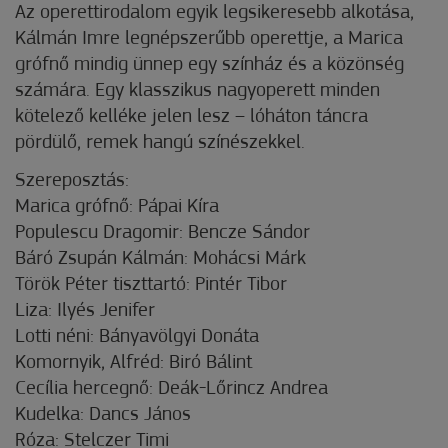
Az operettirodalom egyik legsikeresebb alkotása,
Kálmán Imre legnépszerűbb operettje, a Marica
grófnő mindig ünnep egy színház és a közönség
számára. Egy klasszikus nagyoperett minden
kötelező kelléke jelen lesz – lóháton táncra
pördülő, remek hangú színészekkel.
Szereposztás:
Marica grófnő: Pápai Kíra
Populescu Dragomir: Bencze Sándor
Báró Zsupán Kálmán: Mohácsi Márk
Török Péter tiszttartó: Pintér Tibor
Liza: Ilyés Jenifer
Lotti néni: Bányavölgyi Donáta
Komornyik, Alfréd: Biró Bálint
Cecília hercegnő: Deák-Lőrincz Andrea
Kudelka: Dancs János
Róza: Stelczer Timi