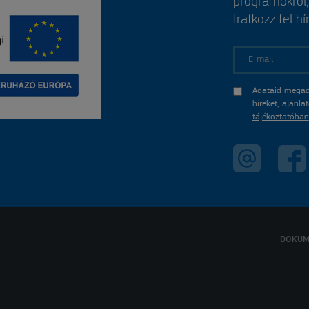
programokról
Iratkozz fel hí
E-mail
Adataid megad
híreket, ajánl
tájékoztatóban
DOKUM