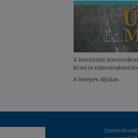
A bemutatón közreműködi
Krancla süteménykóstolóv
A belépés díjtalan.
Szeretnél exk