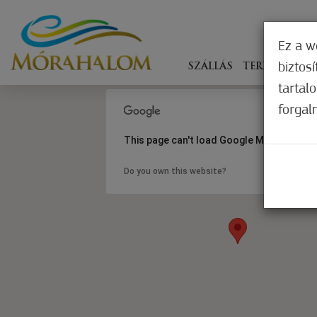
Ez a w
biztos
SZÁLLÁS
TERÍTÉKEN
tartal
forgal
This page can't load Google Maps correct
Do you own this website?