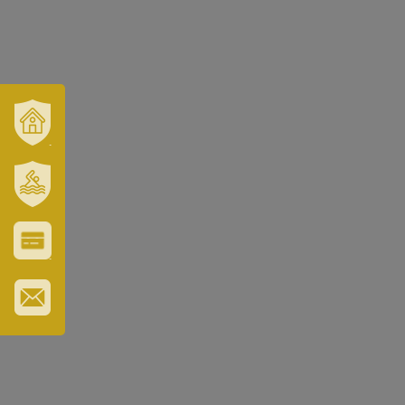
VÁROSUNK
ÉS
TÉRSÉGÜNK
SZT.
ERZSÉBET
GYÓGYFÜRDŐ
VÁROS-
ÉS
TURISZTIKAI
KÁRTYA
IRATKOZZON
FEL
HÍRLEVELÜNKRE