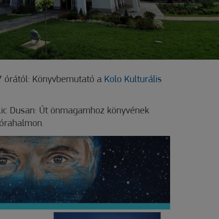
17 órától: Könyvbemutató a
Kolo Kulturális
elic Dusan: Út önmagamhoz könyvének
Mórahalmon.