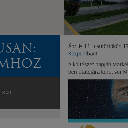
USAN:
Április 11., csütörtökön 
Központ
ban!
AMHOZ
A költészet napján Mark
bemutatójára kerül sor 
 18:00