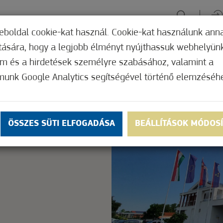
eboldal cookie-kat használ. Cookie-kat használunk ann
ítására, hogy a legjobb élményt nyújthassuk webhelyün
ÉLMÉNYSZERZÉS
ZÖLD FÓKUSZ
GYÓGYHELY
MERRE, M
om és a hirdetések személyre szabásához, valamint a
munk Google Analytics segítségével történő elemzéséh
Nem értékelt
ly.
OK
ÖSSZES SÜTI ELFOGADÁSA
BEÁLLÍTÁSOK MÓDOS