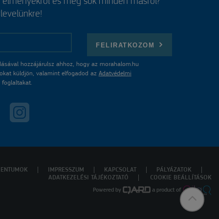
, élményekről és még sok minden másról?
rlevelünkre!
FELIRATKOZOM
ásával hozzájárulsz ahhoz, hogy az morahalom.hu
atokat küldjön, valamint elfogadod az
Adatvédelmi
foglaltakat.
ENTUMOK
IMPRESSZUM
KAPCSOLAT
PÁLYÁZATOK
ADATKEZELÉSI TÁJÉKOZTATÓ
COOKIE BEÁLLÍTÁSOK
Powered by
a product of