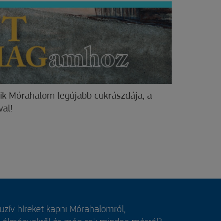
k Mórahalom legújabb cukrászdája, a
al!
luzív híreket kapni Mórahalomról,