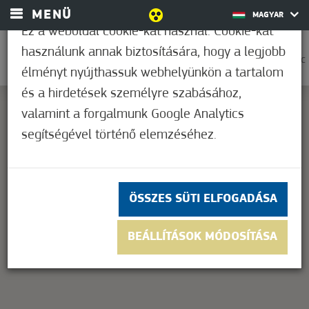
MENÜ
MAGYAR
Ez a weboldal cookie-kat használ. Cookie-kat
használunk annak biztosítására, hogy a legjobb
0
30,6°C
élményt nyújthassuk webhelyünkön a tartalom
és a hirdetések személyre szabásához,
valamint a forgalmunk Google Analytics
segítségével történő elemzéséhez.
This page can't load Google Maps correctly.
OK
Do you own this website?
ÖSSZES SÜTI ELFOGADÁSA
BEÁLLÍTÁSOK MÓDOSÍTÁSA