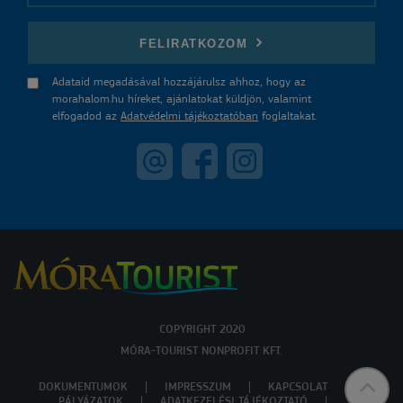
E-mail
FELIRATKOZOM
Adataid megadásával hozzájárulsz ahhoz, hogy az
morahalom.hu híreket, ajánlatokat küldjön, valamint
elfogadod az
Adatvédelmi tájékoztatóban
foglaltakat.
COPYRIGHT 2020
MÓRA-TOURIST NONPROFIT KFT.
DOKUMENTUMOK
IMPRESSZUM
KAPCSOLAT
PÁLYÁZATOK
ADATKEZELÉSI TÁJÉKOZTATÓ