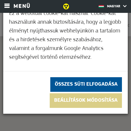
MENÜ
MAGYAR
Ez a weboldal cookie-kat használ. Cookie-kat
használunk annak biztosítására, hogy a legjobb
0
25,6°C
élményt nyújthassuk webhelyünkön a tartalom
és a hirdetések személyre szabásához,
valamint a forgalmunk Google Analytics
segítségével történő elemzéséhez.
This page can't load Google Maps correctly.
OK
Do you own this website?
ÖSSZES SÜTI ELFOGADÁSA
BEÁLLÍTÁSOK MÓDOSÍTÁSA