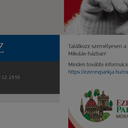
Z
Találkozz személyesen a 
Mikulás-házban!
Minden további információt
https://ezerevparkja.hu/m
 12. 23:55