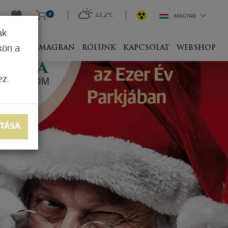
0
22,2°C
MAGYAR
ak
kön a
IVEL
CSOMAGBAN
RÓLUNK
KAPCSOLAT
WEBSHOP
ez.
ÍTÁSA