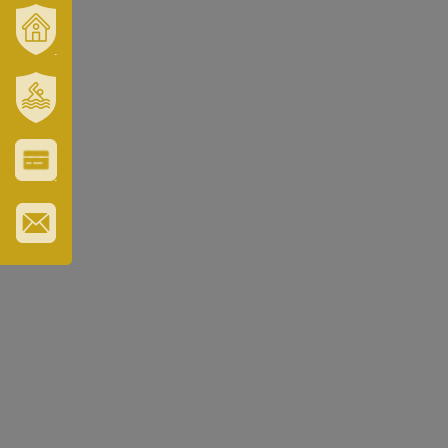
VÁROSUNK
ÉS
TÉRSÉGÜNK
SZT.
ERZSÉBET
GYÓGYFÜRDŐ
VÁROS-
ÉS
TURISZTIKAI
KÁRTYA
IRATKOZZON
FEL
HÍRLEVELÜNKRE