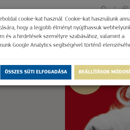
eboldal cookie-kat használ. Cookie-kat használunk ann
ítására, hogy a legjobb élményt nyújthassuk webhelyün
ÉLMÉNYSZERZÉS
ZÖLD FÓKUSZ
GYÓGYHELY
MERRE, M
om és a hirdetések személyre szabásához, valamint a
munk Google Analytics segítségével történő elemzéséh
Nem értékelt
ly.
OK
ÖSSZES SÜTI ELFOGADÁSA
BEÁLLÍTÁSOK MÓDOS