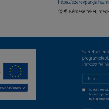
https://ezerevparkja.hu/m
🎅🌟 Kérdéseiteket, megke
Szeretnél exk
programokról
Iratkozz fel hí
E-mail
Adataid megad
híreket, ajánl
tájékoztatóban