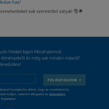
ikulas-haz/
reséseiteket sok szeretettel várjuk! 🎅🌟
luzív híreket kapni Mórahalomról,
, élményekről és még sok minden másról?
rlevelünkre!
FELIRATKOZOM
ásával hozzájárulsz ahhoz, hogy az morahalom.hu
atokat küldjön, valamint elfogadod az
Adatvédelmi
foglaltakat.