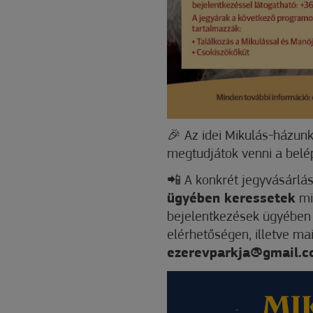
🎉 Az idei Mikulás-házu
megtudjátok venni a belé
📲 A konkrét jegyvásárlás
ügyében keressetek
min
bejelentkezések ügyébe
elérhetőségen, illetve m
ezerevparkja@gmail.