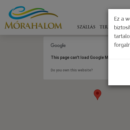
Ez a w
biztos
SZÁLLÁS
TERÍTÉKEN
tartal
forgal
This page can't load Google Maps correct
Do you own this website?