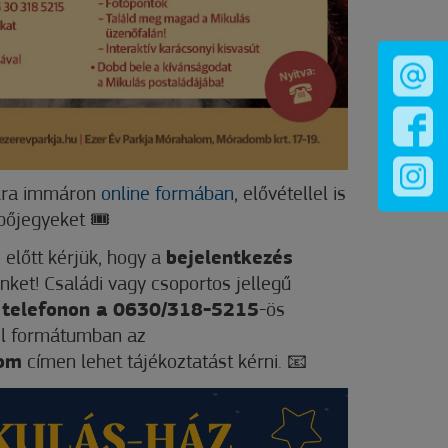
nkra immáron
online formában
, elővétellel is
pőjegyeket 🎟
 előtt kérjük, hogy a
bejelentkezés
ket! Családi vagy csoportos jellegű
n
telefonon a 0630/318-5215
-ös
ail formátumban az
com
címen lehet tájékoztatást kérni.
📧