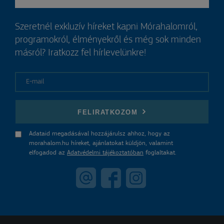
Szeretnél exkluzív híreket kapni Mórahalomról,
programokról, élményekről és még sok minden
másról? Iratkozz fel hírlevelünkre!
E-mail
FELIRATKOZOM
Adataid megadásával hozzájárulsz ahhoz, hogy az
morahalom.hu híreket, ajánlatokat küldjön, valamint
elfogadod az
Adatvédelmi tájékoztatóban
foglaltakat.