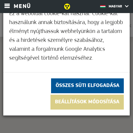
MENÜ
MAGYAR
Ez a weboldal cookie-kat használ. Cookie-kat
használunk annak biztosítására, hogy a legjobb
0
38,9°C
élményt nyújthassuk webhelyünkön a tartalom
és a hirdetések személyre szabásához,
valamint a forgalmunk Google Analytics
segítségével történő elemzéséhez.
This page can't load Google Maps correctly.
OK
Do you own this website?
ÖSSZES SÜTI ELFOGADÁSA
BEÁLLÍTÁSOK MÓDOSÍTÁSA