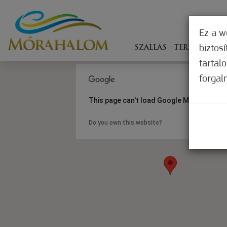
Ez a w
biztos
SZÁLLÁS
TERÍTÉKEN
tartal
forgal
This page can't load Google Maps correct
Do you own this website?