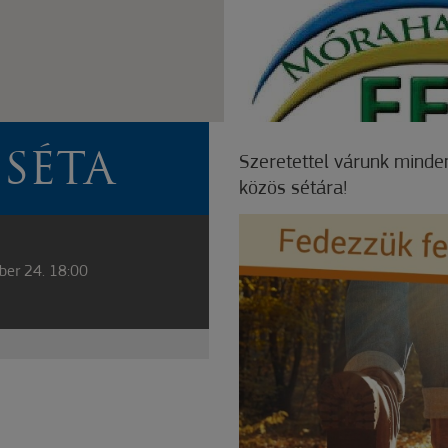
SÉTA
Szeretettel várunk minde
közös sétára!
ber 24. 18:00