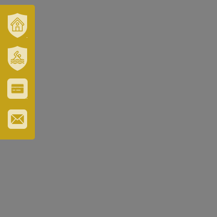
VÁROSUNK
ÉS
TÉRSÉGÜNK
SZT.
ERZSÉBET
GYÓGYFÜRDŐ
VÁROS-
ÉS
TURISZTIKAI
KÁRTYA
IRATKOZZON
FEL
HÍRLEVELÜNKRE