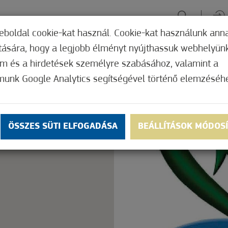
eboldal cookie-kat használ. Cookie-kat használunk ann
ítására, hogy a legjobb élményt nyújthassuk webhelyün
ÉLMÉNYSZERZÉS
ZÖLD FÓKUSZ
GYÓGYHELY
MERRE, M
om és a hirdetések személyre szabásához, valamint a
munk Google Analytics segítségével történő elemzéséh
Nem értékelt
ly.
OK
ÖSSZES SÜTI ELFOGADÁSA
BEÁLLÍTÁSOK MÓDOS