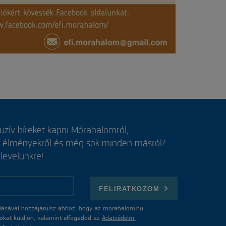
luzív híreket kapni Mórahalomról,
, élményekről és még sok minden másról?
rlevelünkre!
FELIRATKOZOM
ásával hozzájárulsz ahhoz, hogy az morahalom.hu
atokat küldjön, valamint elfogadod az
Adatvédelmi