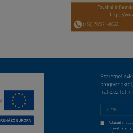
Szeretnél exk
programokról
Iratkozz fel hí
E-mail
Adataid megad
híreket, ajánl