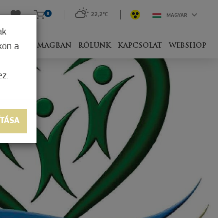
0
22,2°C
MAGYAR
ak
kön a
IVEL
CSOMAGBAN
RÓLUNK
KAPCSOLAT
WEBSHOP
ez.
ÍTÁSA