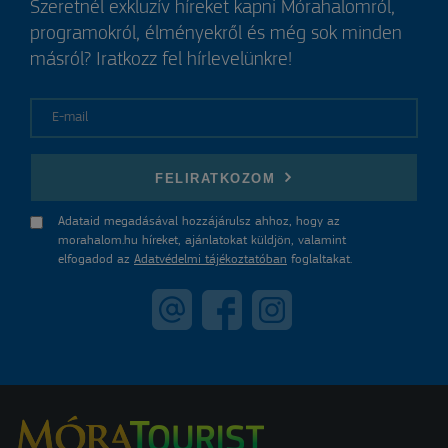
Szeretnél exkluzív híreket kapni Mórahalomról,
programokról, élményekről és még sok minden
másról? Iratkozz fel hírlevelünkre!
E-mail
FELIRATKOZOM
Adataid megadásával hozzájárulsz ahhoz, hogy az
morahalom.hu híreket, ajánlatokat küldjön, valamint
elfogadod az
Adatvédelmi tájékoztatóban
foglaltakat.