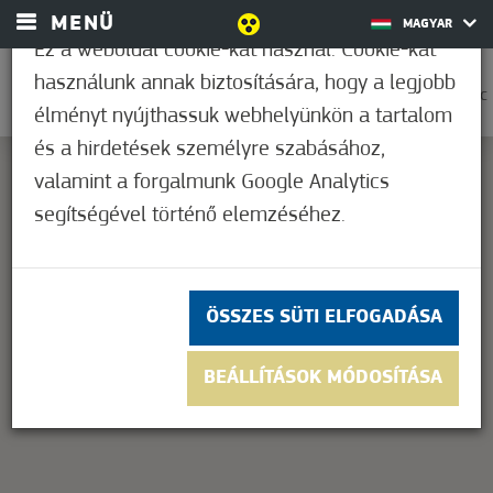
MENÜ
MAGYAR
Ez a weboldal cookie-kat használ. Cookie-kat
használunk annak biztosítására, hogy a legjobb
0
35,0°C
élményt nyújthassuk webhelyünkön a tartalom
és a hirdetések személyre szabásához,
valamint a forgalmunk Google Analytics
segítségével történő elemzéséhez.
This page can't load Google Maps correctly.
OK
Do you own this website?
ÖSSZES SÜTI ELFOGADÁSA
BEÁLLÍTÁSOK MÓDOSÍTÁSA