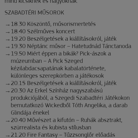
mind kicsiknek és nagyoknak.
SZABADTÉRI MŰSOROK
18.30 Köszöntő, műsorismertetés
18.40 Szélműves koncert
19.20 Beszélgetések a kiállításokról, játék
19.30 Néptánc műsor – Hatetudnád Tánctanoda
19.50 Miért éppen a bikák? Pick-ászok a
múzeumban – A Pick Szeged
kézilabdacsapatának kabalatörténete,
különleges szerepkörben a játékosok
20.15 Beszélgetések a kiállításokról, játék
20.30 Az Erkel Színház nagyszabású
produkciójából, a Szegedi Szabadtéri Játékokon
bemutatkozó Wickedből Tóth Angelika, a darab
Glindája énekel
20.40 Művészet a kifutón – Ruhák absztrakt,
szürrealista és kubista stílusban
21.20 Fire Fantasy – Tűzzsonglőr előadás