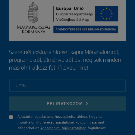
Szeretnél exkluzív híreket kapni Mórahalomról,
programokról, élményekről és még sok minden
másról? Iratkozz fel hírlevelünkre!
E-mail
FELIRATKOZOM
Adataid megadásával hozzájárulsz ahhoz, hogy az
morahalom.hu híreket, ajánlatokat küldjön, valamint
elfogadod az
Adatvédelmi tájékoztatóban
foglaltakat.