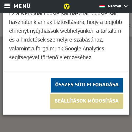
MENÜ
MAGYAR
Ez a weboldal cookie-kat használ. Cookie-kat
használunk annak biztosítására, hogy a legjobb
0
30,6°C
élményt nyújthassuk webhelyünkön a tartalom
és a hirdetések személyre szabásához,
valamint a forgalmunk Google Analytics
segítségével történő elemzéséhez.
This page can't load Google Maps correctly.
OK
Do you own this website?
ÖSSZES SÜTI ELFOGADÁSA
BEÁLLÍTÁSOK MÓDOSÍTÁSA