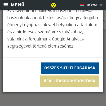
MENÜ
MAGYAR
Ez a weboldal cookie-kat használ. Cookie-kat
használunk annak biztosítására, hogy a legjobb
0
37,2°C
élményt nyújthassuk webhelyünkön a tartalom
és a hirdetések személyre szabásához,
valamint a forgalmunk Google Analytics
segítségével történő elemzéséhez.
This page can't load Google Maps correctly.
OK
Do you own this website?
ÖSSZES SÜTI ELFOGADÁSA
BEÁLLÍTÁSOK MÓDOSÍTÁSA