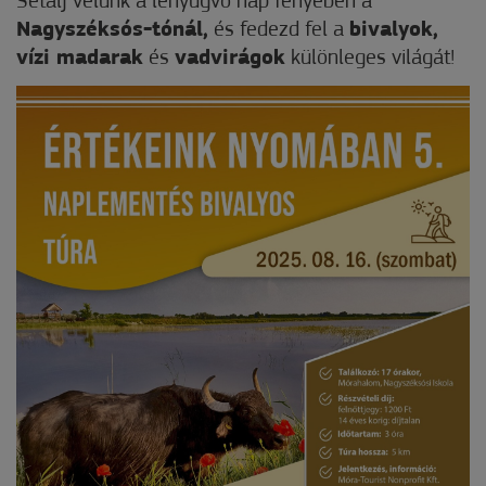
Sétálj velünk a lenyugvó nap fényében a
Nagyszéksós-tónál,
és fedezd fel a
bivalyok,
vízi madarak
és
vadvirágok
különleges világát!