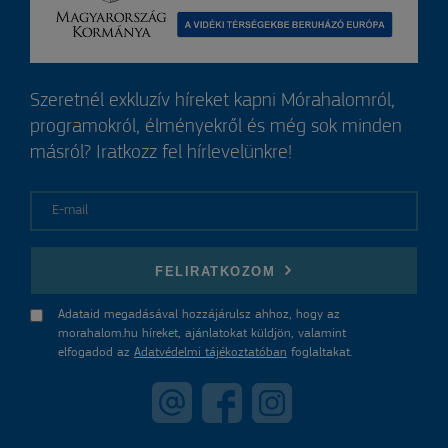
Szeretnél exkluzív híreket kapni Mórahalomról,
programokról, élményekről és még sok minden
másról? Iratkozz fel hírlevelünkre!
E-mail
FELIRATKOZOM
Adataid megadásával hozzájárulsz ahhoz, hogy az
morahalom.hu híreket, ajánlatokat küldjön, valamint
elfogadod az
Adatvédelmi tájékoztatóban
foglaltakat.