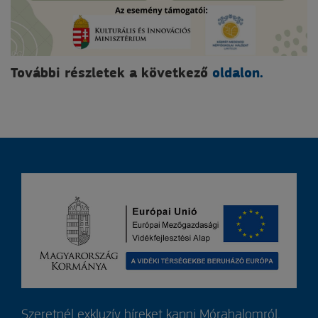
További részletek a következő
oldalon.
Szeretnél exkluzív híreket kapni Mórahalomról,