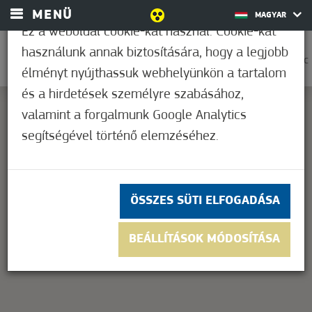
MENÜ
MAGYAR
Ez a weboldal cookie-kat használ. Cookie-kat
használunk annak biztosítására, hogy a legjobb
0
27,9°C
élményt nyújthassuk webhelyünkön a tartalom
és a hirdetések személyre szabásához,
valamint a forgalmunk Google Analytics
segítségével történő elemzéséhez.
This page can't load Google Maps correctly.
OK
Do you own this website?
ÖSSZES SÜTI ELFOGADÁSA
BEÁLLÍTÁSOK MÓDOSÍTÁSA