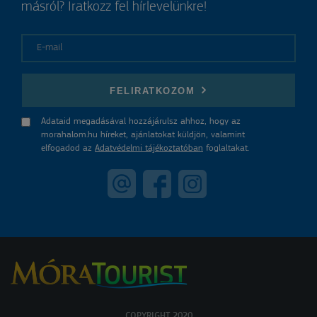
másról? Iratkozz fel hírlevelünkre!
E-mail
FELIRATKOZOM
Adataid megadásával hozzájárulsz ahhoz, hogy az
morahalom.hu híreket, ajánlatokat küldjön, valamint
elfogadod az
Adatvédelmi tájékoztatóban
foglaltakat.
COPYRIGHT 2020