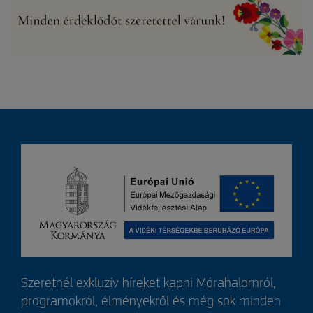
Szeretnél exkluzív híreket kapni Mórahalomról,
programokról, élményekről és még sok minden