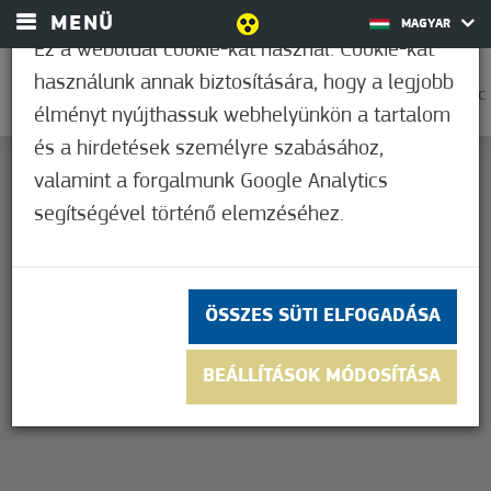
MENÜ
MAGYAR
Ez a weboldal cookie-kat használ. Cookie-kat
használunk annak biztosítására, hogy a legjobb
0
21,1°C
élményt nyújthassuk webhelyünkön a tartalom
és a hirdetések személyre szabásához,
valamint a forgalmunk Google Analytics
segítségével történő elemzéséhez.
This page can't load Google Maps correctly.
OK
Do you own this website?
ÖSSZES SÜTI ELFOGADÁSA
BEÁLLÍTÁSOK MÓDOSÍTÁSA