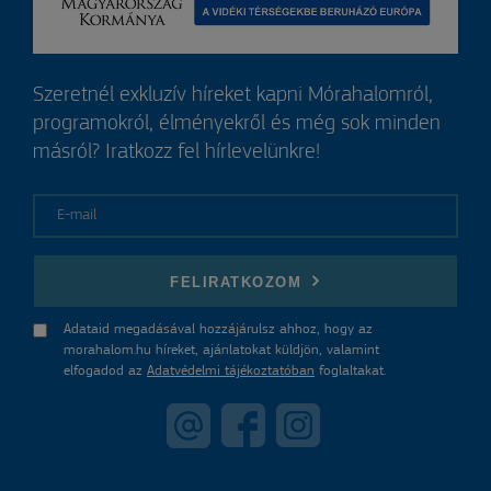
Szeretnél exkluzív híreket kapni Mórahalomról,
programokról, élményekről és még sok minden
másról? Iratkozz fel hírlevelünkre!
E-mail
FELIRATKOZOM
Adataid megadásával hozzájárulsz ahhoz, hogy az
morahalom.hu híreket, ajánlatokat küldjön, valamint
elfogadod az
Adatvédelmi tájékoztatóban
foglaltakat.