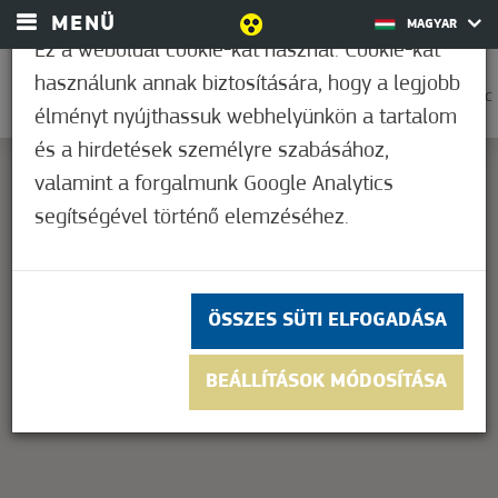
MENÜ
MAGYAR
Ez a weboldal cookie-kat használ. Cookie-kat
használunk annak biztosítására, hogy a legjobb
0
25,6°C
élményt nyújthassuk webhelyünkön a tartalom
és a hirdetések személyre szabásához,
valamint a forgalmunk Google Analytics
segítségével történő elemzéséhez.
This page can't load Google Maps correctly.
OK
Do you own this website?
ÖSSZES SÜTI ELFOGADÁSA
BEÁLLÍTÁSOK MÓDOSÍTÁSA