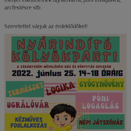
melyet elkölthetnek ugrálóvárra, póni lovaglásra,
arcfestésre stb.
Szeretettel várjuk az érdeklődőket!