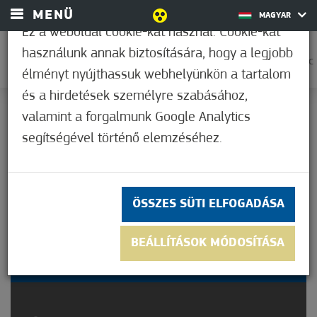
MENÜ
MAGYAR
Ez a weboldal cookie-kat használ. Cookie-kat
használunk annak biztosítására, hogy a legjobb
0
28,9°C
élményt nyújthassuk webhelyünkön a tartalom
és a hirdetések személyre szabásához,
valamint a forgalmunk Google Analytics
Nem értékelt
segítségével történő elemzéséhez.
ÖSSZES SÜTI ELFOGADÁSA
NYÁRINDÍTÓ
BEÁLLÍTÁSOK MÓDOSÍTÁSA
KÖLYÖKPARTI ZÁKÁNYSZÉK