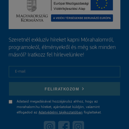
Szeretnél exkluzív híreket kapni Mórahalomról,
programokról, élményekről és még sok minden
másról? Iratkozz fel hírlevelünkre!
E-mail
FELIRATKOZOM
Adataid megadásával hozzájárulsz ahhoz, hogy az
morahalom.hu híreket, ajánlatokat küldjön, valamint
elfogadod az
Adatvédelmi tájékoztatóban
foglaltakat.