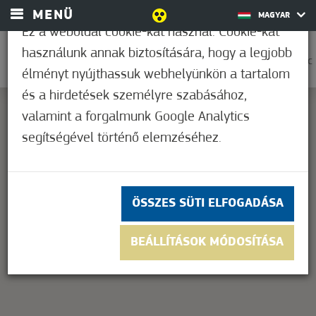
MENÜ
MAGYAR
Ez a weboldal cookie-kat használ. Cookie-kat
használunk annak biztosítására, hogy a legjobb
0
38,9°C
élményt nyújthassuk webhelyünkön a tartalom
és a hirdetések személyre szabásához,
valamint a forgalmunk Google Analytics
segítségével történő elemzéséhez.
This page can't load Google Maps correctly.
OK
Do you own this website?
ÖSSZES SÜTI ELFOGADÁSA
BEÁLLÍTÁSOK MÓDOSÍTÁSA