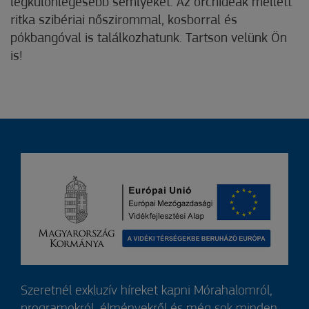
legkülönlegesebb semlyékét. Az orchideák mellett
ritka szibériai nőszirommal, kosborral és
pókbangóval is találkozhatunk. Tartson velünk Ön
is!
Szeretnél exkluzív híreket kapni Mórahalomról,
programokról, élményekről és még sok minden