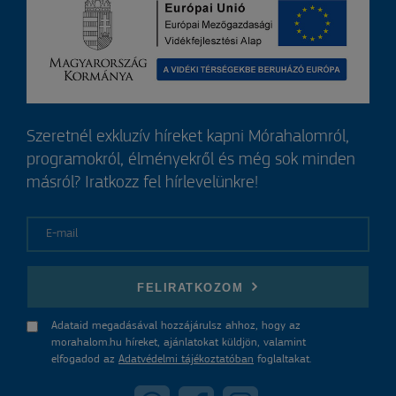
Szeretnél exkluzív híreket kapni Mórahalomról,
programokról, élményekről és még sok minden
másról? Iratkozz fel hírlevelünkre!
E-mail
FELIRATKOZOM
Adataid megadásával hozzájárulsz ahhoz, hogy az
morahalom.hu híreket, ajánlatokat küldjön, valamint
elfogadod az
Adatvédelmi tájékoztatóban
foglaltakat.