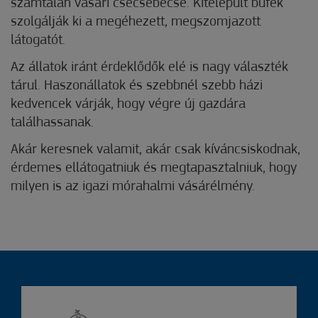
számtalan vásári csecsebecse. Kitelepült büfék
szolgálják ki a megéhezett, megszomjazott
látogatót.
Az állatok iránt érdeklődők elé is nagy választék
tárul. Haszonállatok és szebbnél szebb házi
kedvencek várják, hogy végre új gazdára
találhassanak.
Akár keresnek valamit, akár csak kíváncsiskodnak,
érdemes ellátogatniuk és megtapasztalniuk, hogy
milyen is az igazi mórahalmi vásárélmény.