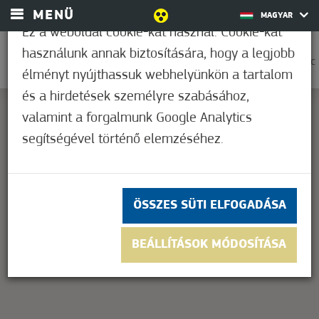
MENÜ
MAGYAR
Ez a weboldal cookie-kat használ. Cookie-kat
használunk annak biztosítására, hogy a legjobb
0
33,9°C
élményt nyújthassuk webhelyünkön a tartalom
és a hirdetések személyre szabásához,
valamint a forgalmunk Google Analytics
segítségével történő elemzéséhez.
This page can't load Google Maps correctly.
OK
Do you own this website?
ÖSSZES SÜTI ELFOGADÁSA
BEÁLLÍTÁSOK MÓDOSÍTÁSA