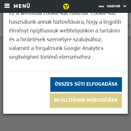
MENÜ
MAGYAR
Ez a weboldal cookie-kat használ. Cookie-kat
használunk annak biztosítására, hogy a legjobb
0
21,1°C
élményt nyújthassuk webhelyünkön a tartalom
és a hirdetések személyre szabásához,
valamint a forgalmunk Google Analytics
segítségével történő elemzéséhez.
This page can't load Google Maps correctly.
OK
Do you own this website?
ÖSSZES SÜTI ELFOGADÁSA
BEÁLLÍTÁSOK MÓDOSÍTÁSA