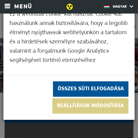
MENÜ
MAGYAR
Ez a weboldal cookie-kat használ. Cookie-kat
használunk annak biztosítására, hogy a legjobb
0
38,9°C
élményt nyújthassuk webhelyünkön a tartalom
és a hirdetések személyre szabásához,
valamint a forgalmunk Google Analytics
Nem értékelt
segítségével történő elemzéséhez.
ÖSSZES SÜTI ELFOGADÁSA
ORSZÁGOS KIRAKODÓ ÉS
BEÁLLÍTÁSOK MÓDOSÍTÁSA
ÁLLATVÁSÁR