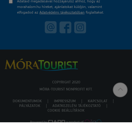
Adataid megadásával hozzájárulsz ahhoz, hogy az
morahalom.hu híreket, ajánlatokat küldjön, valamint
elfogadod az
Adatvédelmi tájékoztatóban
foglaltakat.
COPYRIGHT 2020
MÓRA-TOURIST NONPROFIT KFT.
DOKUMENTUMOK
IMPRESSZUM
KAPCSOLAT
PÁLYÁZATOK
ADATKEZELÉSI TÁJÉKOZTATÓ
COOKIE BEÁLLÍTÁSOK
Powered by
a product of