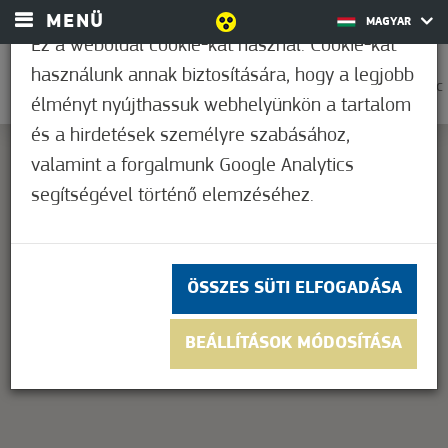
MENÜ
MAGYAR
Ez a weboldal cookie-kat használ. Cookie-kat
használunk annak biztosítására, hogy a legjobb
0
37,2°C
élményt nyújthassuk webhelyünkön a tartalom
és a hirdetések személyre szabásához,
valamint a forgalmunk Google Analytics
segítségével történő elemzéséhez.
This page can't load Google Maps correctly.
OK
Do you own this website?
ÖSSZES SÜTI ELFOGADÁSA
BEÁLLÍTÁSOK MÓDOSÍTÁSA