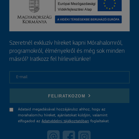
Szeretnél exkluzív híreket kapni Mórahalomról,
programokról, élményekről és még sok minden
másról? Iratkozz fel hírlevelünkre!
E-mail
FELIRATKOZOM
Adataid megadásával hozzájárulsz ahhoz, hogy az
morahalom.hu híreket, ajánlatokat küldjön, valamint
elfogadod az
Adatvédelmi tájékoztatóban
foglaltakat.