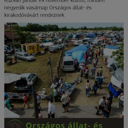
Ruzsán január és november között, minden
negyedik vasárnap Országos állat- és
kirakodóvásárt rendeznek.