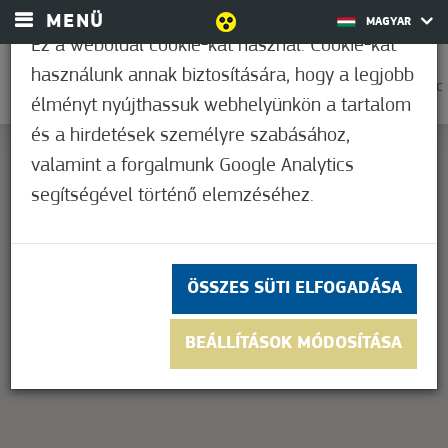
MENÜ
MAGYAR
Ez a weboldal cookie-kat használ. Cookie-kat
használunk annak biztosítására, hogy a legjobb
0
21,1°C
élményt nyújthassuk webhelyünkön a tartalom
és a hirdetések személyre szabásához,
valamint a forgalmunk Google Analytics
segítségével történő elemzéséhez.
This page can't load Google Maps correctly.
OK
Do you own this website?
ÖSSZES SÜTI ELFOGADÁSA
BEÁLLÍTÁSOK MÓDOSÍTÁSA