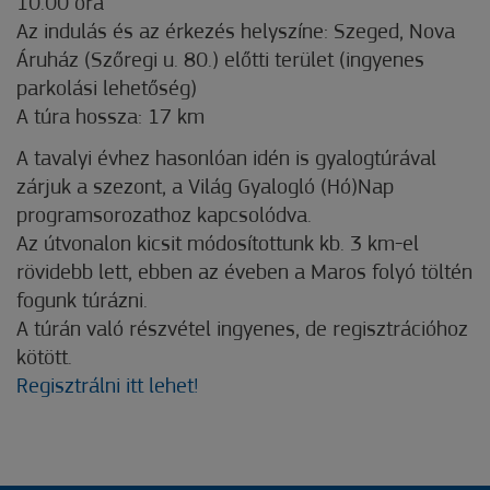
10.00 óra
Az indulás és az érkezés helyszíne: Szeged, Nova
Áruház (Szőregi u. 80.) előtti terület (ingyenes
parkolási lehetőség)
A túra hossza: 17 km
A tavalyi évhez hasonlóan idén is gyalogtúrával
zárjuk a szezont, a Világ Gyalogló (Hó)Nap
programsorozathoz kapcsolódva.
Az útvonalon kicsit módosítottunk kb. 3 km-el
rövidebb lett, ebben az éveben a Maros folyó töltén
fogunk túrázni.
A túrán való részvétel ingyenes, de regisztrációhoz
kötött.
Regisztrálni itt lehet!