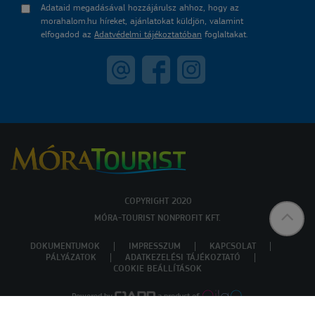
Adataid megadásával hozzájárulsz ahhoz, hogy az
morahalom.hu híreket, ajánlatokat küldjön, valamint
elfogadod az
Adatvédelmi tájékoztatóban
foglaltakat.
COPYRIGHT 2020
MÓRA-TOURIST NONPROFIT KFT.
DOKUMENTUMOK
IMPRESSZUM
KAPCSOLAT
PÁLYÁZATOK
ADATKEZELÉSI TÁJÉKOZTATÓ
COOKIE BEÁLLÍTÁSOK
Powered by
a product of