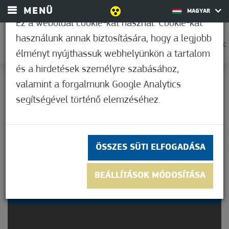
MENÜ
MAGYAR
Ez a weboldal cookie-kat használ. Cookie-kat
használunk annak biztosítására, hogy a legjobb
0
21,1°C
élményt nyújthassuk webhelyünkön a tartalom
és a hirdetések személyre szabásához,
valamint a forgalmunk Google Analytics
Nem értékelt
segítségével történő elemzéséhez.
ÖSSZES SÜTI ELFOGADÁSA
ŐSZKÖSZÖNTŐ
BEÁLLÍTÁSOK MÓDOSÍTÁSA
VIRÁGSZEDÉS ÉS TÖKVÁSÁR