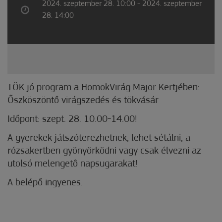
2024. szeptember 28. 10:00 - 2024. szeptember
28. 14:00
TÖK jó program a HomokVirág Major Kertjében:
Őszköszöntő virágszedés és tökvásár
Időpont: szept. 28. 10.00-14.00!
A gyerekek játszóterezhetnek, lehet sétálni, a
rózsakertben gyönyörködni vagy csak élvezni az
utolsó melengetô napsugarakat!
A belépő ingyenes.