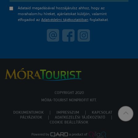
Adataid megadásával hozzájárulsz ahhoz, hogy az
morahalom.hu híreket, ajánlatokat küldjön, valamint
elfogadod az
Adatvédelmi tájékoztatóban
foglaltakat.
COPYRIGHT 2020
MÓRA-TOURIST NONPROFIT KFT.
DOKUMENTUMOK
IMPRESSZUM
KAPCSOLAT
PÁLYÁZATOK
ADATKEZELÉSI TÁJÉKOZTATÓ
COOKIE BEÁLLÍTÁSOK
Powered by
a product of