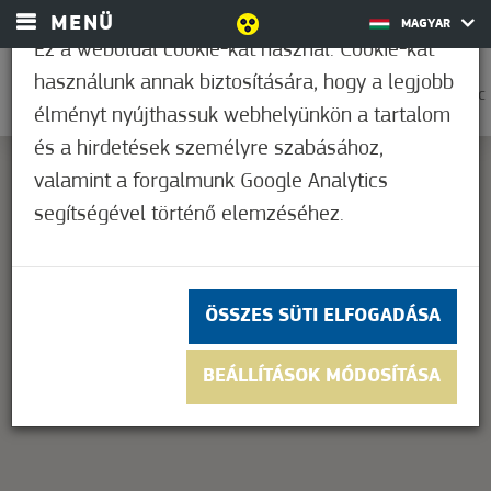
MENÜ
MAGYAR
Ez a weboldal cookie-kat használ. Cookie-kat
használunk annak biztosítására, hogy a legjobb
0
25,6°C
élményt nyújthassuk webhelyünkön a tartalom
és a hirdetések személyre szabásához,
valamint a forgalmunk Google Analytics
segítségével történő elemzéséhez.
This page can't load Google Maps correctly.
OK
Do you own this website?
ÖSSZES SÜTI ELFOGADÁSA
BEÁLLÍTÁSOK MÓDOSÍTÁSA