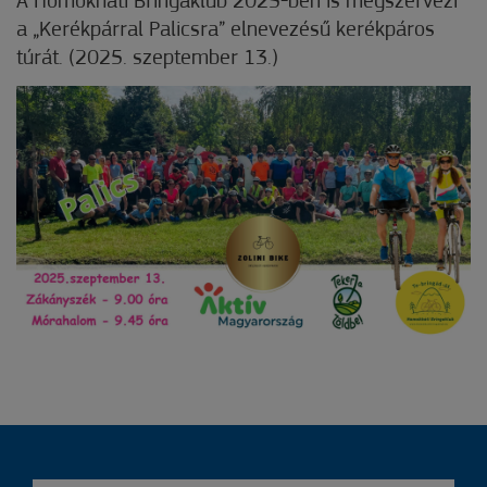
A Homokháti Bringaklub 2025-ben is megszervezi
a „Kerékpárral Palicsra” elnevezésű kerékpáros
túrát. (2025. szeptember 13.)