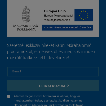
Szeretnél exkluzív híreket kapni Mórahalomról,
programokról, élményekről és még sok minden
másról? Iratkozz fel hírlevelünkre!
E-mail
FELIRATKOZOM
Adataid megadásával hozzájárulsz ahhoz, hogy az
morahalom.hu híreket, ajánlatokat küldjön, valamint
elfogadod az
Adatvédelmi tájékoztatóban
foglaltakat.