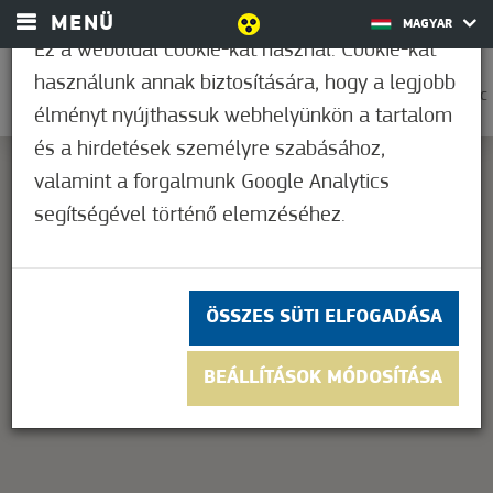
MENÜ
MAGYAR
Ez a weboldal cookie-kat használ. Cookie-kat
használunk annak biztosítására, hogy a legjobb
0
20,6°C
élményt nyújthassuk webhelyünkön a tartalom
és a hirdetések személyre szabásához,
valamint a forgalmunk Google Analytics
segítségével történő elemzéséhez.
This page can't load Google Maps correctly.
OK
Do you own this website?
ÖSSZES SÜTI ELFOGADÁSA
BEÁLLÍTÁSOK MÓDOSÍTÁSA