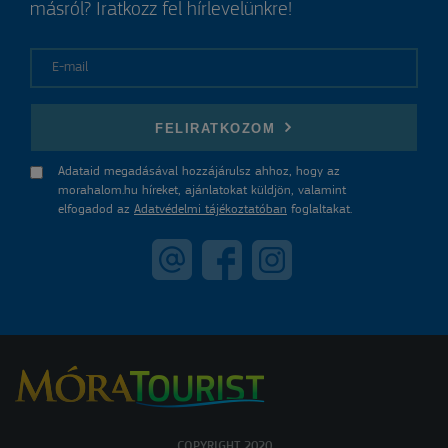
másról? Iratkozz fel hírlevelünkre!
E-mail
FELIRATKOZOM
Adataid megadásával hozzájárulsz ahhoz, hogy az
morahalom.hu híreket, ajánlatokat küldjön, valamint
elfogadod az
Adatvédelmi tájékoztatóban
foglaltakat.
COPYRIGHT 2020