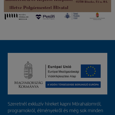
Szeretnél exkluzív híreket kapni Mórahalomról,
programokról, élményekről és még sok minden