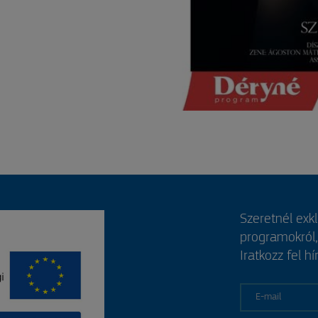
Szeretnél exk
programokról
Iratkozz fel hí
E-mail