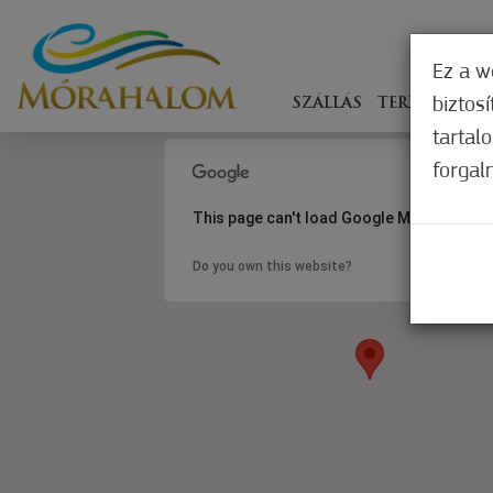
Ez a w
biztos
SZÁLLÁS
TERÍTÉKEN
tartal
forgal
This page can't load Google Maps correct
Do you own this website?