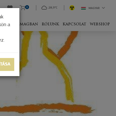
0
28,9°C
MAGYAR
ak
kön a
IVEL
CSOMAGBAN
RÓLUNK
KAPCSOLAT
WEBSHOP
ez.
ÍTÁSA