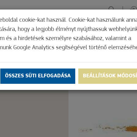
eboldal cookie-kat használ. Cookie-kat használunk ann
ítására, hogy a legjobb élményt nyújthassuk webhelyün
ÉLMÉNYSZERZÉS
ZÖLD FÓKUSZ
GYÓGYHELY
MERRE, M
om és a hirdetések személyre szabásához, valamint a
munk Google Analytics segítségével történő elemzéséh
Nem értékelt
ly.
OK
ÖSSZES SÜTI ELFOGADÁSA
BEÁLLÍTÁSOK MÓDOS