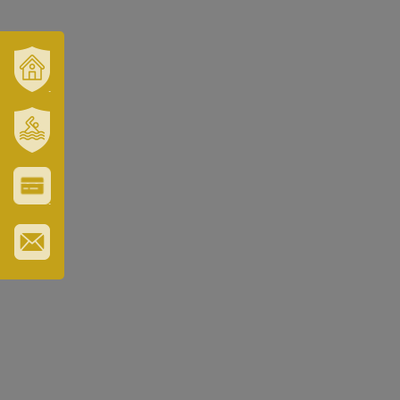
VÁROSUNK
ÉS
TÉRSÉGÜNK
SZT.
ERZSÉBET
GYÓGYFÜRDŐ
VÁROS-
ÉS
TURISZTIKAI
KÁRTYA
IRATKOZZON
FEL
HÍRLEVELÜNKRE