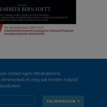
luzív híreket kapni Mórahalomról,
, élményekről és még sok minden másról?
rlevelünkre!
FELIRATKOZOM