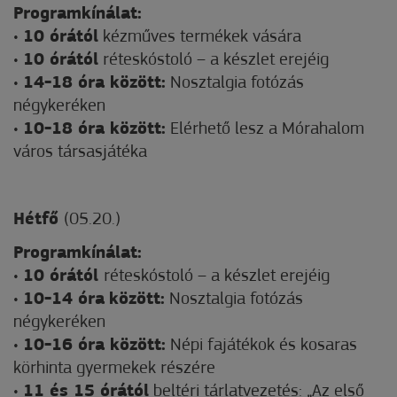
Programkínálat:
•
10 órától
kézműves termékek vására
•
10 órától
réteskóstoló – a készlet erejéig
•
14-18 óra között:
Nosztalgia fotózás
négykeréken
•
10-18 óra között:
Elérhető lesz a Mórahalom
város társasjátéka
Hétfő
(05.20.)
Programkínálat:
•
10 órától
réteskóstoló – a készlet erejéig
•
10-14 óra
között:
Nosztalgia fotózás
négykeréken
•
1
0-16 óra között:
Népi fajátékok és kosaras
körhinta gyermekek részére
•
11 és 15 órától
beltéri tárlatvezetés: „Az első