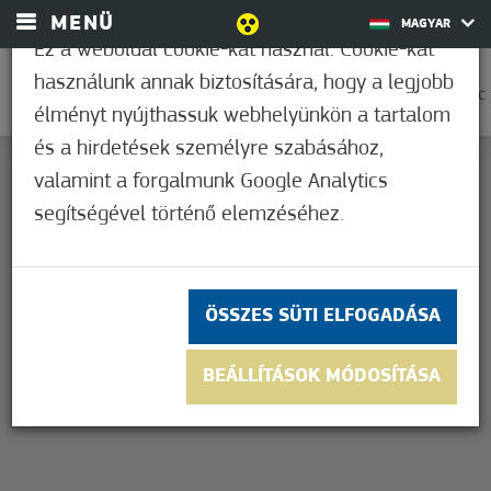
MENÜ
MAGYAR
Ez a weboldal cookie-kat használ. Cookie-kat
használunk annak biztosítására, hogy a legjobb
0
31,7°C
élményt nyújthassuk webhelyünkön a tartalom
és a hirdetések személyre szabásához,
valamint a forgalmunk Google Analytics
segítségével történő elemzéséhez.
This page can't load Google Maps correctly.
OK
Do you own this website?
ÖSSZES SÜTI ELFOGADÁSA
BEÁLLÍTÁSOK MÓDOSÍTÁSA