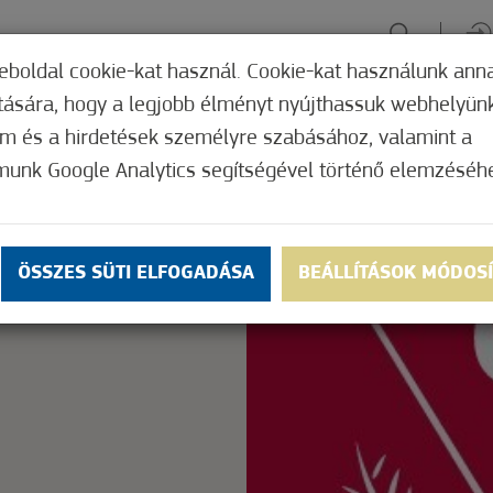
eboldal cookie-kat használ. Cookie-kat használunk ann
ítására, hogy a legjobb élményt nyújthassuk webhelyün
ÉLMÉNYSZERZÉS
ZÖLD FÓKUSZ
GYÓGYHELY
MERRE, M
om és a hirdetések személyre szabásához, valamint a
munk Google Analytics segítségével történő elemzéséh
Nem értékelt
ly.
OK
ÖSSZES SÜTI ELFOGADÁSA
BEÁLLÍTÁSOK MÓDOS