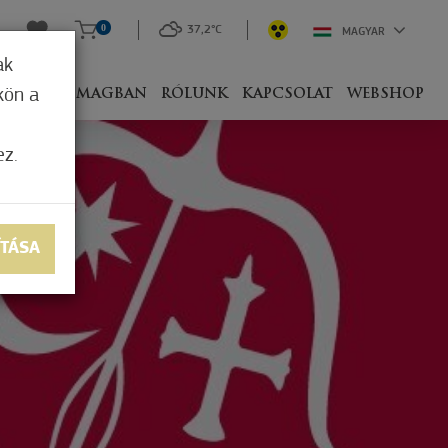
0
37,2°C
MAGYAR
ak
kön a
IVEL
CSOMAGBAN
RÓLUNK
KAPCSOLAT
WEBSHOP
ez.
ÍTÁSA