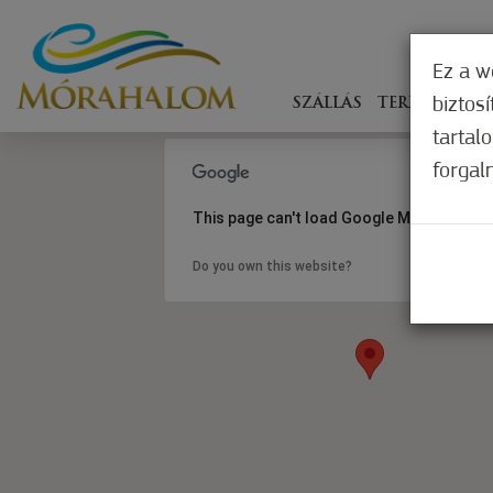
Ez a w
biztos
SZÁLLÁS
TERÍTÉKEN
tartal
forgal
This page can't load Google Maps correct
Do you own this website?