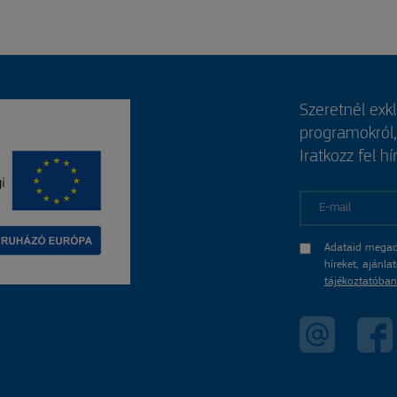
Szeretnél exk
programokról
Iratkozz fel hí
E-mail
Adataid megad
híreket, ajánl
tájékoztatóban