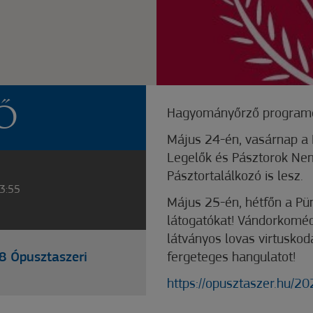
Ő
Hagyományőrző programo
Május 24-én, vasárnap a 
Legelők és Pásztorok Ne
Pásztortalálkozó is lesz.
23:55
Május 25-én, hétfőn a Pü
látogatókat! Vándorkoméd
látványos lovas virtuskod
8 Ópusztaszeri
fergeteges hangulatot!
https://opusztaszer.hu/2