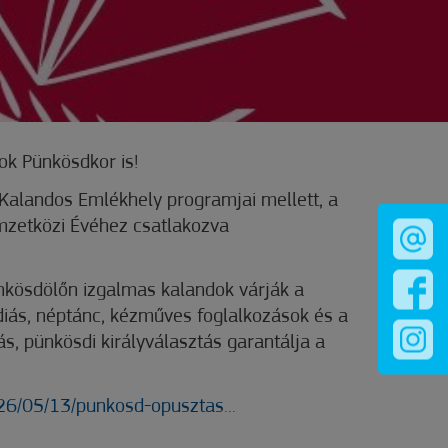
k Pünkösdkor is!
Kalandos Emlékhely programjai mellett, a
mzetközi Évéhez csatlakozva
nkösdölőn izgalmas kalandok várják a
iás, néptánc, kézműves foglalkozások és a
ás, pünkösdi királyválasztás garantálja a
026/05/13/punkosd-opusztas...