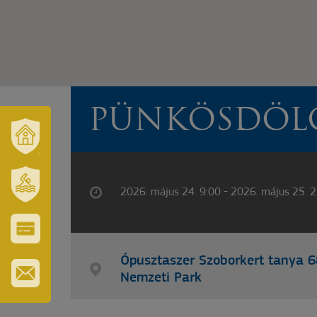
PÜNKÖSDÖL
VÁROSUNK
ÉS
TÉRSÉGÜNK
2026. május 24. 9:00 - 2026. május 25. 
SZT.
ERZSÉBET
GYÓGYFÜRDŐ
VÁROS-
ÉS
Ópusztaszer Szoborkert tanya 6
TURISZTIKAI
Nemzeti Park
KÁRTYA
IRATKOZZON
FEL