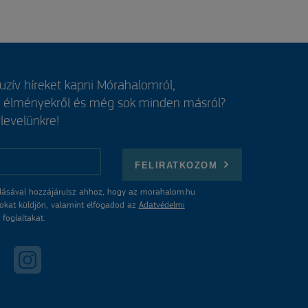
luzív híreket kapni Mórahalomról,
, élményekről és még sok minden másról?
rlevelünkre!
FELIRATKOZOM
ásával hozzájárulsz ahhoz, hogy az morahalom.hu
atokat küldjön, valamint elfogadod az
Adatvédelmi
foglaltakat.