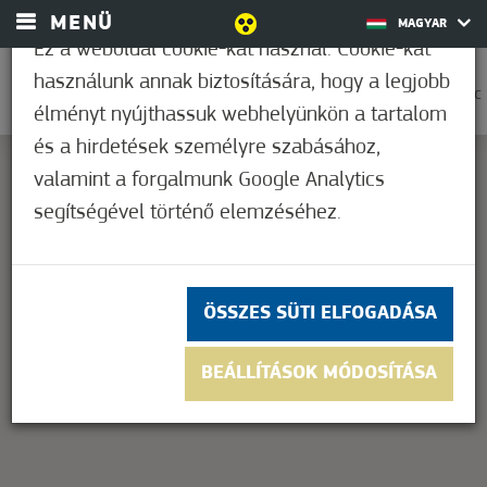
MENÜ
MAGYAR
Ez a weboldal cookie-kat használ. Cookie-kat
használunk annak biztosítására, hogy a legjobb
0
31,7°C
élményt nyújthassuk webhelyünkön a tartalom
és a hirdetések személyre szabásához,
valamint a forgalmunk Google Analytics
segítségével történő elemzéséhez.
This page can't load Google Maps correctly.
OK
Do you own this website?
ÖSSZES SÜTI ELFOGADÁSA
BEÁLLÍTÁSOK MÓDOSÍTÁSA