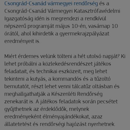
Csongrád-Csanád vármegyei rendőrség
és a
Csongrád-Csanád Vármegyei Katasztrófavédelmi
Igazgatóság idén is megrendezi a rendkívül
népszerű programját május 10-én, vasárnap 10
órától, ahol kihirdetik a gyermekrajzpályázat
eredményeit is.
Miért érdemes velünk tölteni a hét utolsó napját? Ki
lehet próbálni a közlekedésrendészet játékos
feladatait, és technikai eszközeit, meg lehet
tekinteni a kutyás, a kommandós és a tűzoltó
bemutatót, részt lehet venni tálcatűz oltásban és
meghallgathatják a Készenléti Rendőrség
zenekarát is. A játékos feladatok során pecsétet
gyűjthetnek az érdeklődők, melynek
eredményeként élményajándékokat, azaz
állatetetést és rendőrségi hajózást nyerhetnek.