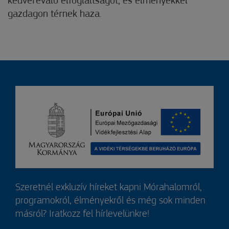
kedvérevaló elfoglaltságot, és élményekkel
gazdagon térnek haza.
Szeretnél exkluzív híreket kapni Mórahalomról,
programokról, élményekről és még sok minden
másról? Iratkozz fel hírlevelünkre!