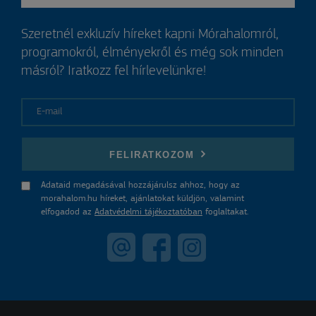
Szeretnél exkluzív híreket kapni Mórahalomról,
programokról, élményekről és még sok minden
másról? Iratkozz fel hírlevelünkre!
E-mail
FELIRATKOZOM
Adataid megadásával hozzájárulsz ahhoz, hogy az
morahalom.hu híreket, ajánlatokat küldjön, valamint
elfogadod az
Adatvédelmi tájékoztatóban
foglaltakat.