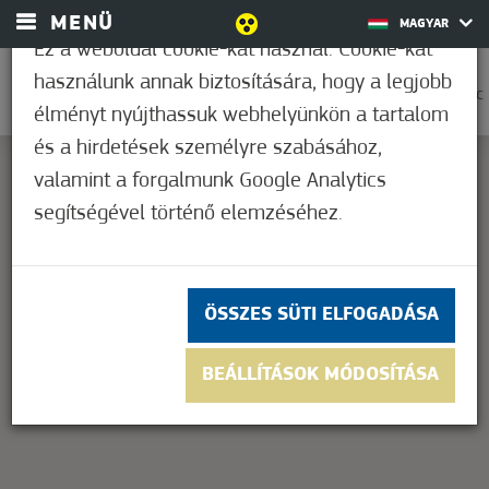
MENÜ
MAGYAR
Ez a weboldal cookie-kat használ. Cookie-kat
használunk annak biztosítására, hogy a legjobb
0
22,2°C
élményt nyújthassuk webhelyünkön a tartalom
és a hirdetések személyre szabásához,
valamint a forgalmunk Google Analytics
segítségével történő elemzéséhez.
This page can't load Google Maps correctly.
OK
Do you own this website?
ÖSSZES SÜTI ELFOGADÁSA
BEÁLLÍTÁSOK MÓDOSÍTÁSA