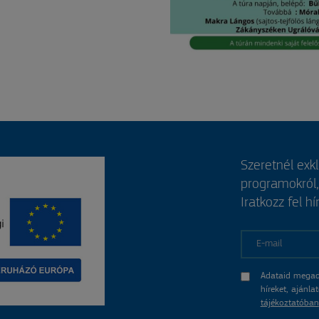
Szeretnél exk
programokról
Iratkozz fel hí
E-mail
Adataid megad
híreket, ajánl
tájékoztatóban