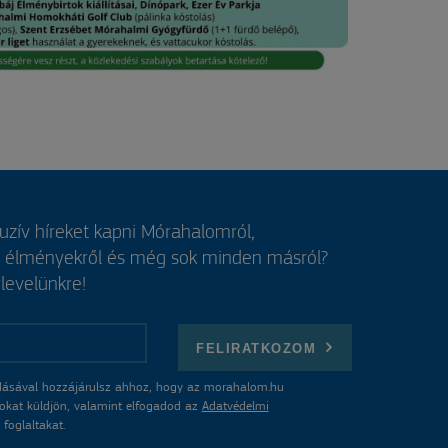
luzív híreket kapni Mórahalomról,
, élményekről és még sok minden másról?
rlevelünkre!
FELIRATKOZOM
ásával hozzájárulsz ahhoz, hogy az morahalom.hu
atokat küldjön, valamint elfogadod az
Adatvédelmi
foglaltakat.