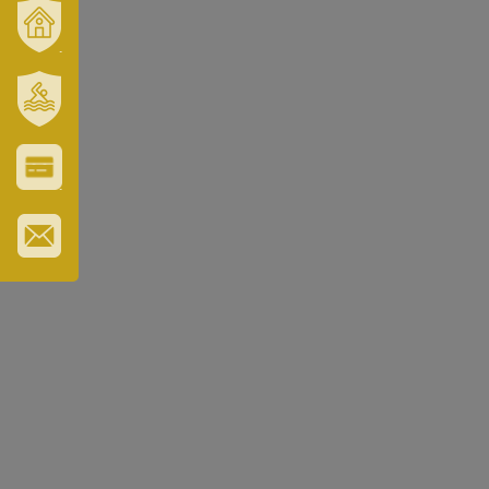
VÁROSUNK
ÉS
TÉRSÉGÜNK
SZT.
ERZSÉBET
GYÓGYFÜRDŐ
VÁROS-
ÉS
TURISZTIKAI
KÁRTYA
IRATKOZZON
FEL
HÍRLEVELÜNKRE