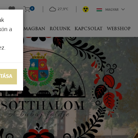
0
27,9°C
MAGYAR
ak
kön a
IVEL
CSOMAGBAN
RÓLUNK
KAPCSOLAT
WEBSHOP
ez.
ÍTÁSA