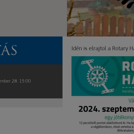
TÁS
Idén is elrajtol a Rotary 
ember 28. 15:00