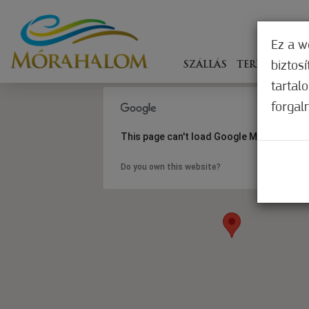
Ez a w
biztos
SZÁLLÁS
TERÍTÉKEN
tartal
forgal
This page can't load Google Maps correct
Do you own this website?