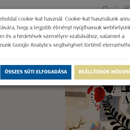
eboldal cookie-kat használ. Cookie-kat használunk ann
ítására, hogy a legjobb élményt nyújthassuk webhelyün
ÉLMÉNYSZERZÉS
ZÖLD FÓKUSZ
GYÓGYHELY
MERRE, M
om és a hirdetések személyre szabásához, valamint a
munk Google Analytics segítségével történő elemzéséh
Nem értékelt
ly.
OK
ÖSSZES SÜTI ELFOGADÁSA
BEÁLLÍTÁSOK MÓDOS