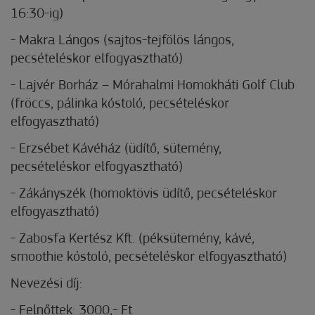
16:30-ig)
-
Makra Lángos (sajtos-tejfölös lángos,
pecsételéskor elfogyasztható)
-
Lajvér Borház – Mórahalmi Homokháti Golf Club
(fröccs, pálinka kóstoló, pecsételéskor
elfogyasztható)
-
Erzsébet Kávéház (üdítő, sütemény,
pecsételéskor elfogyasztható)
-
Zákányszék (homoktövis üdítő, pecsételéskor
elfogyasztható)
-
Zabosfa Kertész Kft. (péksütemény, kávé,
smoothie kóstoló, pecsételéskor elfogyasztható)
Nevezési díj:
-
Felnőttek: 3000,- Ft