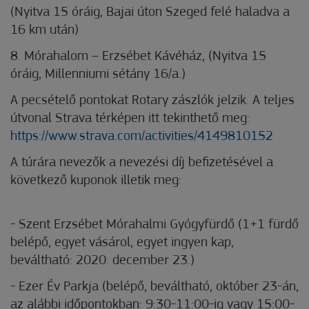
(Nyitva 15 óráig, Bajai úton Szeged felé haladva a
16 km után)
8.
Mórahalom – Erzsébet Kávéház, (Nyitva 15
óráig, Millenniumi sétány 16/a.)
A pecsételő pontokat Rotary zászlók jelzik. A teljes
útvonal Strava térképen itt tekinthető meg:
https://www.strava.com/activities/4149810152
A túrára nevezők a nevezési díj befizetésével a
következő kuponok illetik meg:
-
Szent Erzsébet Mórahalmi Gyógyfürdő (1+1 fürdő
belépő, egyet vásárol, egyet ingyen kap,
beváltható: 2020. december 23.)
-
Ezer Év Parkja (belépő, beváltható, október 23-án,
az alábbi időpontokban: 9:30-11:00-ig vagy 15:00-