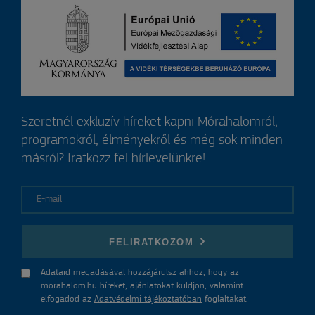
Szeretnél exkluzív híreket kapni Mórahalomról,
programokról, élményekről és még sok minden
másról? Iratkozz fel hírlevelünkre!
E-mail
FELIRATKOZOM
Adataid megadásával hozzájárulsz ahhoz, hogy az
morahalom.hu híreket, ajánlatokat küldjön, valamint
elfogadod az
Adatvédelmi tájékoztatóban
foglaltakat.