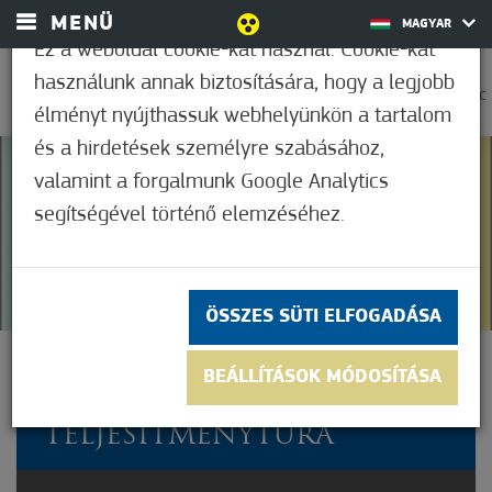
MENÜ
MAGYAR
Ez a weboldal cookie-kat használ. Cookie-kat
használunk annak biztosítására, hogy a legjobb
0
27,9°C
élményt nyújthassuk webhelyünkön a tartalom
és a hirdetések személyre szabásához,
valamint a forgalmunk Google Analytics
5
(2)
segítségével történő elemzéséhez.
ÖSSZES SÜTI ELFOGADÁSA
ROTARY HAJTÁS –
BEÁLLÍTÁSOK MÓDOSÍTÁSA
KERÉKPÁROS
TELJESÍTMÉNYTÚRA