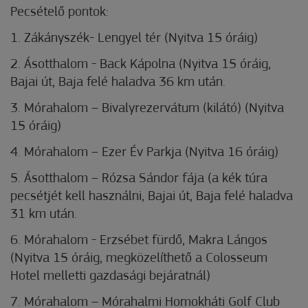
Pecsételő pontok:
1.
Zákányszék- Lengyel tér (Nyitva 15 óráig)
2.
Ásotthalom - Back Kápolna (Nyitva 15 óráig,
Bajai út, Baja felé haladva 36 km után.
3.
Mórahalom – Bivalyrezervátum (kilátó) (Nyitva
15 óráig)
4.
Mórahalom – Ezer Év Parkja (Nyitva 16 óráig)
5.
Ásotthalom – Rózsa Sándor fája (a kék túra
pecsétjét kell használni, Bajai út, Baja felé haladva
31 km után.
6.
Mórahalom - Erzsébet fürdő, Makra Lángos
(Nyitva 15 óráig, megközelíthető a Colosseum
Hotel melletti gazdasági bejáratnál)
7.
Mórahalom – Mórahalmi Homokháti Golf Club