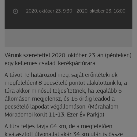
2020. október 23. 9:30 - 2020. október 23. 16:00
Várunk szeretettel 2020. október 23-án (pénteken)
egy kellemes családi kerékpártúrára!
A távot Te határozod meg, saját erőnléteknek
megfelelően! 8 pecsételő pontot alakítottunk ki, a
túra akkor minősül teljesítettnek, ha legalább 6
állomáson megjelensz, és 16 óráig leadod a
pecsételő lapodat végállomáson. (Mórahalom,
Móradombi körút 11-13. Ezer Év Parkja)
A túra teljes távja 64 km, de a megfelelően
kiválasztott útvonallal akár 34 km után is össze