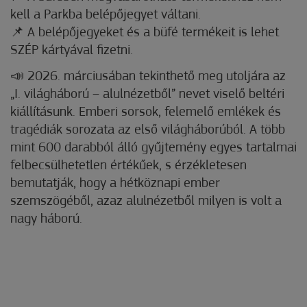
kell a Parkba belépőjegyet váltani.
📌 A belépőjegyeket és a büfé termékeit is lehet
SZÉP kártyával fizetni.
📣 2026. márciusában tekinthető meg utoljára az
„I. világháború – alulnézetből” nevet viselő beltéri
kiállításunk. Emberi sorsok, felemelő emlékek és
tragédiák sorozata az első világháborúból. A több
mint 600 darabból álló gyűjtemény egyes tartalmai
felbecsülhetetlen értékűek, s érzékletesen
bemutatják, hogy a hétköznapi ember
szemszögéből, azaz alulnézetből milyen is volt a
nagy háború.