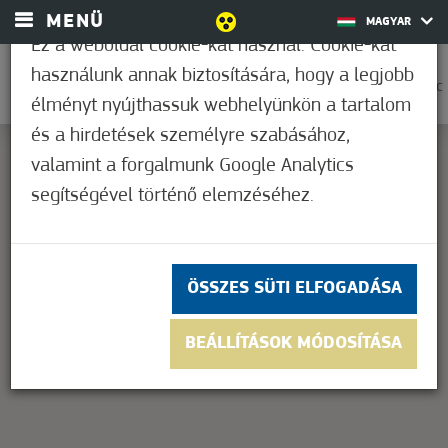
MENÜ
MAGYAR
Ez a weboldal cookie-kat használ. Cookie-kat
használunk annak biztosítására, hogy a legjobb
0
37,2°C
élményt nyújthassuk webhelyünkön a tartalom
és a hirdetések személyre szabásához,
valamint a forgalmunk Google Analytics
segítségével történő elemzéséhez.
This page can't load Google Maps correctly.
OK
Do you own this website?
ÖSSZES SÜTI ELFOGADÁSA
BEÁLLÍTÁSOK MÓDOSÍTÁSA