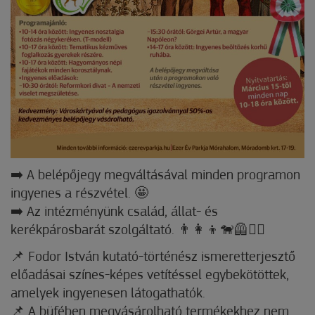
➡️ A belépőjegy megváltásával minden programon
ingyenes a részvétel. 🤩
➡️ Az intézményünk család, állat- és
kerékpárosbarát szolgáltató. 👨‍👩‍👦🐕‍🦺🚴‍♀️
📌 Fodor István kutató-történész ismeretterjesztő
előadásai színes-képes vetítéssel egybekötöttek,
amelyek ingyenesen látogathatók.
📌 A büfében megvásárolható termékekhez nem