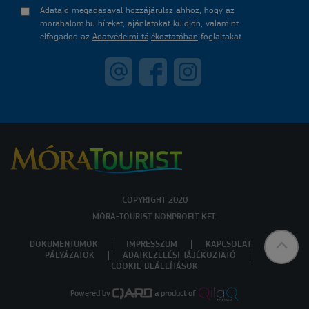
Adataid megadásával hozzájárulsz ahhoz, hogy az
morahalom.hu híreket, ajánlatokat küldjön, valamint
elfogadod az
Adatvédelmi tájékoztatóban
foglaltakat.
COPYRIGHT 2020
MÓRA-TOURIST NONPROFIT KFT.
DOKUMENTUMOK
IMPRESSZUM
KAPCSOLAT
PÁLYÁZATOK
ADATKEZELÉSI TÁJÉKOZTATÓ
COOKIE BEÁLLÍTÁSOK
Powered by
a product of