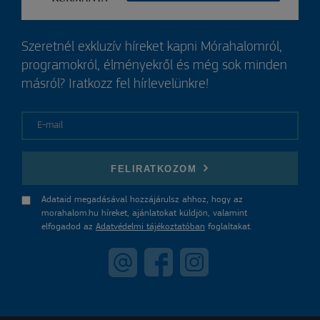
Szeretnél exkluzív híreket kapni Mórahalomról,
programokról, élményekről és még sok minden
másról? Iratkozz fel hírlevelünkre!
E-mail
FELIRATKOZOM
Adataid megadásával hozzájárulsz ahhoz, hogy az
morahalom.hu híreket, ajánlatokat küldjön, valamint
elfogadod az
Adatvédelmi tájékoztatóban
foglaltakat.