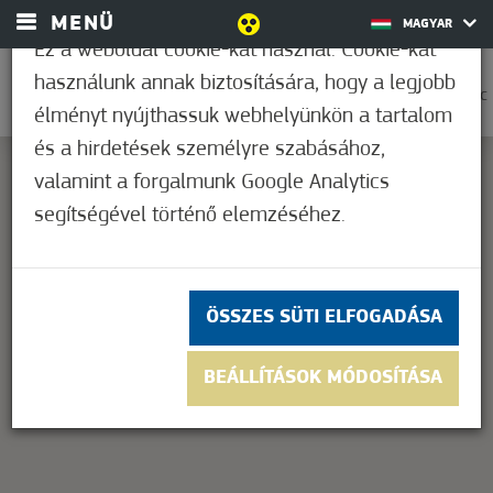
MENÜ
MAGYAR
Ez a weboldal cookie-kat használ. Cookie-kat
használunk annak biztosítására, hogy a legjobb
0
23,9°C
élményt nyújthassuk webhelyünkön a tartalom
és a hirdetések személyre szabásához,
valamint a forgalmunk Google Analytics
segítségével történő elemzéséhez.
This page can't load Google Maps correctly.
OK
Do you own this website?
ÖSSZES SÜTI ELFOGADÁSA
BEÁLLÍTÁSOK MÓDOSÍTÁSA