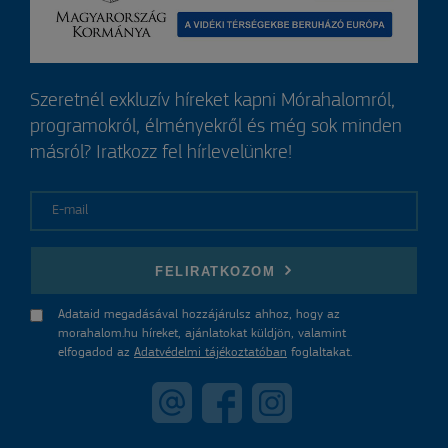
Szeretnél exkluzív híreket kapni Mórahalomról,
programokról, élményekről és még sok minden
másról? Iratkozz fel hírlevelünkre!
E-mail
FELIRATKOZOM
Adataid megadásával hozzájárulsz ahhoz, hogy az
morahalom.hu híreket, ajánlatokat küldjön, valamint
elfogadod az
Adatvédelmi tájékoztatóban
foglaltakat.