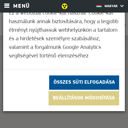
MENÜ
MAGYAR
Ez a weboldal cookie-kat használ. Cookie-kat
használunk annak biztosítására, hogy a legjobb
0
27,2°C
élményt nyújthassuk webhelyünkön a tartalom
és a hirdetések személyre szabásához,
valamint a forgalmunk Google Analytics
segítségével történő elemzéséhez.
This page can't load Google Maps correctly.
OK
Do you own this website?
ÖSSZES SÜTI ELFOGADÁSA
BEÁLLÍTÁSOK MÓDOSÍTÁSA