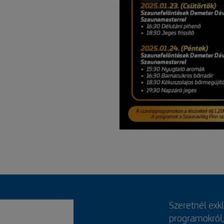
Szeretnél exk
programokról