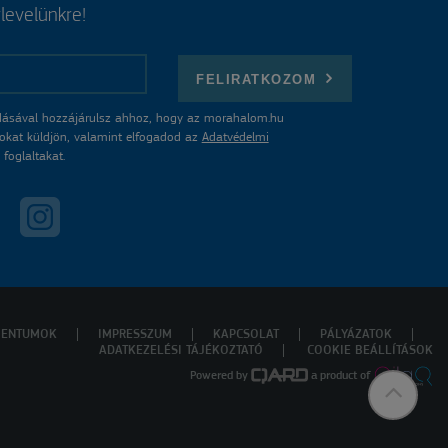
rlevelünkre!
FELIRATKOZOM
ásával hozzájárulsz ahhoz, hogy az morahalom.hu
atokat küldjön, valamint elfogadod az
Adatvédelmi
foglaltakat.
ENTUMOK
IMPRESSZUM
KAPCSOLAT
PÁLYÁZATOK
ADATKEZELÉSI TÁJÉKOZTATÓ
COOKIE BEÁLLÍTÁSOK
Powered by
a product of