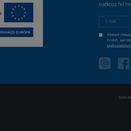
Iratkozz fel hí
E-mail
Adataid megad
híreket, ajánl
tájékoztatóban
DOKUM