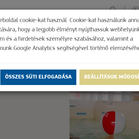
eboldal cookie-kat használ. Cookie-kat használunk ann
ítására, hogy a legjobb élményt nyújthassuk webhelyün
ÉLMÉNYSZERZÉS
ZÖLD FÓKUSZ
GYÓGYHELY
MERRE, M
om és a hirdetések személyre szabásához, valamint a
munk Google Analytics segítségével történő elemzéséh
Nem értékelt
ly.
OK
ÖSSZES SÜTI ELFOGADÁSA
BEÁLLÍTÁSOK MÓDOS