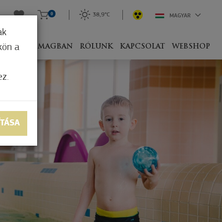
0
38,9°C
MAGYAR
ak
kön a
IVEL
CSOMAGBAN
RÓLUNK
KAPCSOLAT
WEBSHOP
ez.
ÍTÁSA