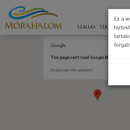
Ez a w
biztos
SZÁLLÁS
TERÍTÉKEN
tartal
forgal
This page can't load Google Maps correct
Do you own this website?