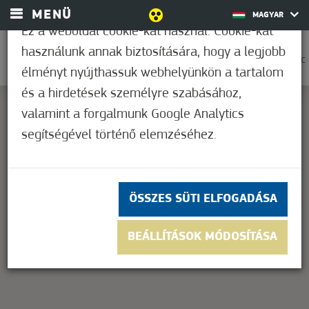
MENÜ
MAGYAR
Ez a weboldal cookie-kat használ. Cookie-kat
használunk annak biztosítására, hogy a legjobb
0
36,1°C
élményt nyújthassuk webhelyünkön a tartalom
és a hirdetések személyre szabásához,
valamint a forgalmunk Google Analytics
segítségével történő elemzéséhez.
This page can't load Google Maps correctly.
OK
Do you own this website?
ÖSSZES SÜTI ELFOGADÁSA
BEÁLLÍTÁSOK MÓDOSÍTÁSA