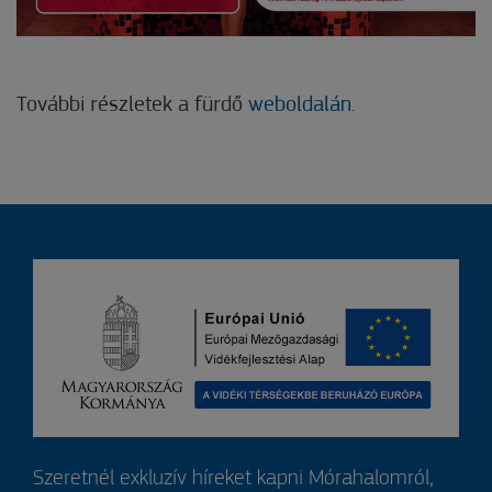
További részletek a fürdő
weboldalán.
Szeretnél exkluzív híreket kapni Mórahalomról,