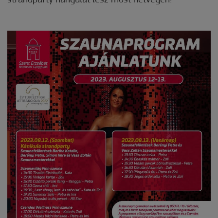
strandparty hangulat lesz most hétvégén!