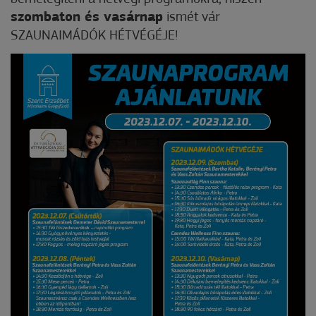
szombaton és vasárnap
ismét vár
SZAUNAIMÁDÓK HÉTVÉGÉJE!