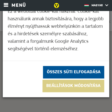
MENÜ
MAGYAR
Ez a weboldal cookie-kat használ. Cookie-kat
használunk annak biztosítására, hogy a legjobb
0
37,2°C
élményt nyújthassuk webhelyünkön a tartalom
és a hirdetések személyre szabásához,
valamint a forgalmunk Google Analytics
segítségével történő elemzéséhez.
This page can't load Google Maps correctly.
OK
Do you own this website?
ÖSSZES SÜTI ELFOGADÁSA
BEÁLLÍTÁSOK MÓDOSÍTÁSA