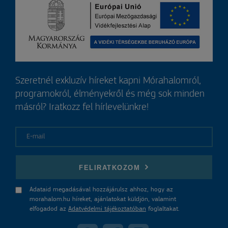
Szeretnél exkluzív híreket kapni Mórahalomról,
programokról, élményekről és még sok minden
másról? Iratkozz fel hírlevelünkre!
E-mail
FELIRATKOZOM
Adataid megadásával hozzájárulsz ahhoz, hogy az
morahalom.hu híreket, ajánlatokat küldjön, valamint
elfogadod az
Adatvédelmi tájékoztatóban
foglaltakat.