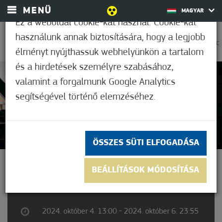
MENÜ
MAGYAR
Ez a weboldal cookie-kat használ. Cookie-kat
használunk annak biztosítására, hogy a legjobb
0
32,2°C
élményt nyújthassuk webhelyünkön a tartalom
és a hirdetések személyre szabásához,
valamint a forgalmunk Google Analytics
Nem értékelt
segítségével történő elemzéséhez.
ÖSSZES SÜTI ELFOGADÁSA
SZAUNÁZÓK HÉTVÉGÉJE
BEÁLLÍTÁSOK MÓDOSÍTÁSA
2024. október 4. 13:00 - 2024. október 6. 23:55