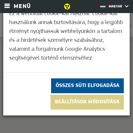
MENÜ
MAGYAR
Ez a weboldal cookie-kat használ. Cookie-kat
használunk annak biztosítására, hogy a legjobb
0
33,9°C
élményt nyújthassuk webhelyünkön a tartalom
és a hirdetések személyre szabásához,
valamint a forgalmunk Google Analytics
segítségével történő elemzéséhez.
This page can't load Google Maps correctly.
OK
Do you own this website?
ÖSSZES SÜTI ELFOGADÁSA
BEÁLLÍTÁSOK MÓDOSÍTÁSA