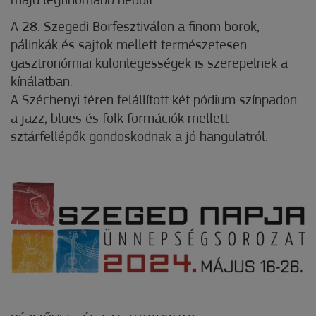
majd legfinomabb nedűit.
A 28. Szegedi Borfesztiválon a finom borok,
pálinkák és sajtok mellett természetesen
gasztronómiai különlegességek is szerepelnek a
kínálatban.
A Széchenyi téren felállított két pódium színpadon
a jazz, blues és folk formációk mellett
sztárfellépők gondoskodnak a jó hangulatról.