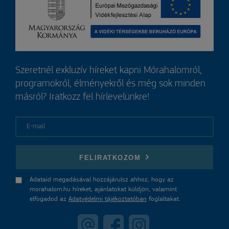
Szeretnél exkluzív híreket kapni Mórahalomról,
programokról, élményekről és még sok minden
másról? Iratkozz fel hírlevelünkre!
E-mail
FELIRATKOZOM
Adataid megadásával hozzájárulsz ahhoz, hogy az
morahalom.hu híreket, ajánlatokat küldjön, valamint
elfogadod az
Adatvédelmi tájékoztatóban
foglaltakat.