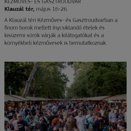
KÉZMŰVES- ÉS GASZTROUDVAR
Klauzál tér,
május 16-26.
A Klauzál téri Kézműves- és Gasztroudvarban a
finom borok mellett ínycsiklandó ételek és
kisüzemi sörök várják a kilátogatókat és a
környékbeli kézművesek is bemutatkoznak.