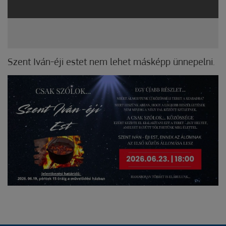
Szent Iván-éji estet nem lehet másképp ünnepelni.