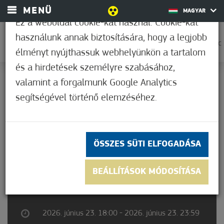
MENÜ
MAGYAR
Ez a weboldal cookie-kat használ. Cookie-kat
használunk annak biztosítására, hogy a legjobb
0
30,7°C
élményt nyújthassuk webhelyünkön a tartalom
és a hirdetések személyre szabásához,
valamint a forgalmunk Google Analytics
Nem értékelt
segítségével történő elemzéséhez.
ÖSSZES SÜTI ELFOGADÁSA
SZENT IVÁN -ÉJI EST
BEÁLLÍTÁSOK MÓDOSÍTÁSA
2026. június 23. 18:00 - 2026. június 23. 23:59