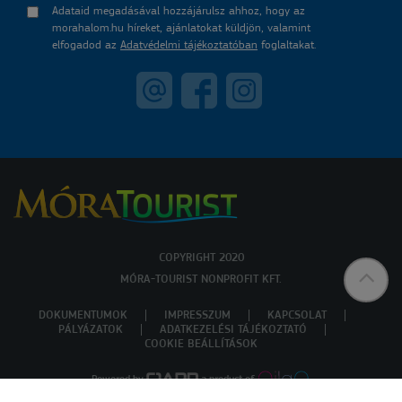
Adataid megadásával hozzájárulsz ahhoz, hogy az
morahalom.hu híreket, ajánlatokat küldjön, valamint
elfogadod az
Adatvédelmi tájékoztatóban
foglaltakat.
COPYRIGHT 2020
MÓRA-TOURIST NONPROFIT KFT.
DOKUMENTUMOK
IMPRESSZUM
KAPCSOLAT
PÁLYÁZATOK
ADATKEZELÉSI TÁJÉKOZTATÓ
COOKIE BEÁLLÍTÁSOK
Powered by
a product of