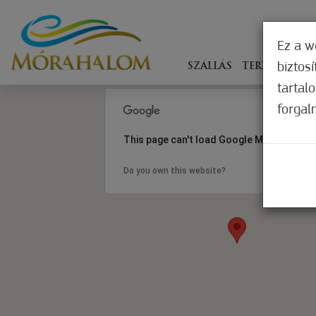
Ez a w
biztos
SZÁLLÁS
TERÍTÉKEN
tartal
forgal
This page can't load Google Maps correct
Do you own this website?