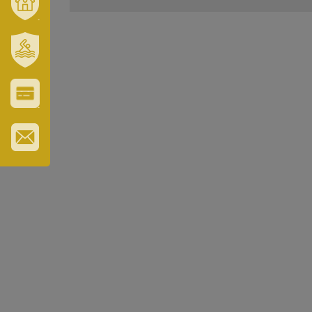
VÁROSUNK
ÉS
TÉRSÉGÜNK
SZT.
ERZSÉBET
GYÓGYFÜRDŐ
VÁROS-
ÉS
TURISZTIKAI
KÁRTYA
IRATKOZZON
FEL
HÍRLEVELÜNKRE