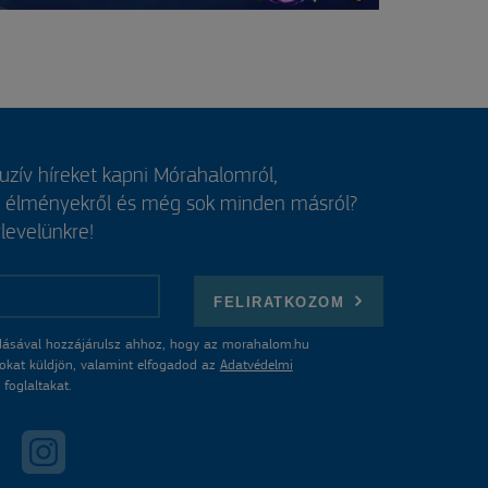
luzív híreket kapni Mórahalomról,
, élményekről és még sok minden másról?
rlevelünkre!
FELIRATKOZOM
ásával hozzájárulsz ahhoz, hogy az morahalom.hu
atokat küldjön, valamint elfogadod az
Adatvédelmi
foglaltakat.