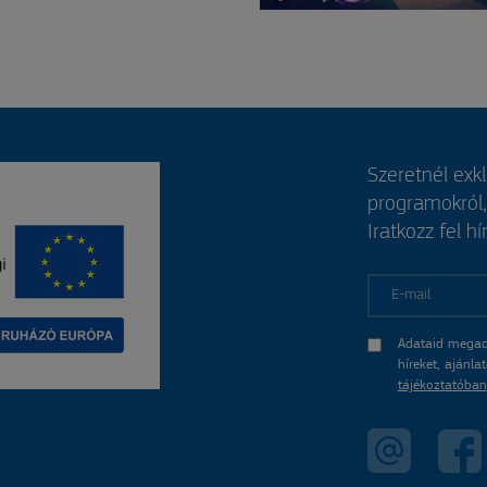
Szeretnél exk
programokról
Iratkozz fel hí
E-mail
Adataid megad
híreket, ajánl
tájékoztatóban