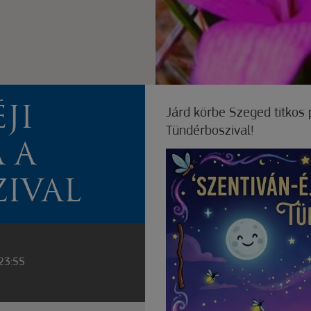
JI
Járd körbe Szeged titkos 
Tündérboszival!
 A
IVAL
 23:55