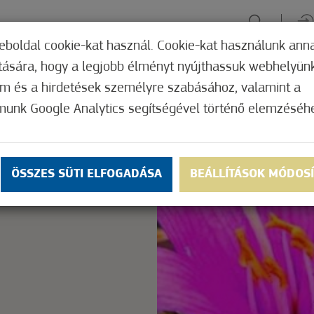
eboldal cookie-kat használ. Cookie-kat használunk ann
ítására, hogy a legjobb élményt nyújthassuk webhelyün
ÉLMÉNYSZERZÉS
ZÖLD FÓKUSZ
GYÓGYHELY
MERRE, M
om és a hirdetések személyre szabásához, valamint a
munk Google Analytics segítségével történő elemzéséh
Nem értékelt
ly.
OK
ÖSSZES SÜTI ELFOGADÁSA
BEÁLLÍTÁSOK MÓDOS