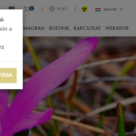
0
33,9°C
MAGYAR
ak
kön a
IVEL
CSOMAGBAN
RÓLUNK
KAPCSOLAT
WEBSHOP
ez.
ÍTÁSA