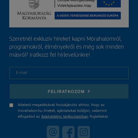
Szeretnél exkluzív híreket kapni Mórahalomról,
programokról, élményekről és még sok minden
másról? Iratkozz fel hírlevelünkre!
E-mail
FELIRATKOZOM
Adataid megadásával hozzájárulsz ahhoz, hogy az
morahalom.hu híreket, ajánlatokat küldjön, valamint
elfogadod az
Adatvédelmi tájékoztatóban
foglaltakat.