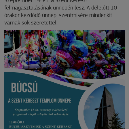
Szeptember 14-én, a Szent Kereszt
felmagasztalásának ünnepén lesz. A délelőtt 10
órakor kezdődő ünnepi szentmisére mindenkit
várnak sok szeretettel!