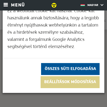
MENÜ
MAGYAR
Ez a weboldal cookie-kat használ. Cookie-kat
használunk annak biztosítására, hogy a legjobb
0
36,2°C
élményt nyújthassuk webhelyünkön a tartalom
és a hirdetések személyre szabásához,
valamint a forgalmunk Google Analytics
segítségével történő elemzéséhez.
This page can't load Google Maps correctly.
OK
Do you own this website?
ÖSSZES SÜTI ELFOGADÁSA
BEÁLLÍTÁSOK MÓDOSÍTÁSA