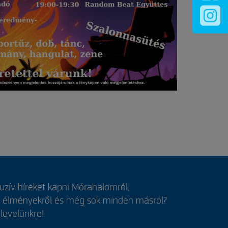
luzív híreket kapni Mórahalomról,
, élményekről és még sok minden másról?
rlevelünkre!