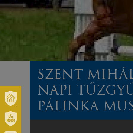
SZENT MIHÁL
NAPI TŰZGYÚ
PÁLINKA MU
VÁROSUNK
ÉS
TÉRSÉGÜNK
SZT.
ERZSÉBET