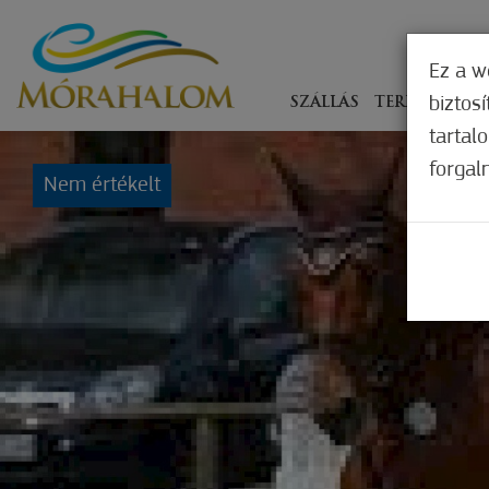
Ez a w
biztos
SZÁLLÁS
TERÍTÉKEN
tartal
forgal
Nem értékelt