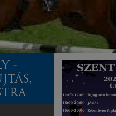
Y -
JTÁS,
STRA