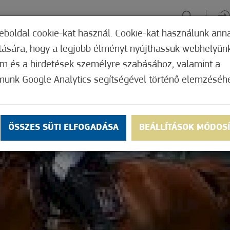
eboldal cookie-kat használ. Cookie-kat használunk ann
ítására, hogy a legjobb élményt nyújthassuk webhelyün
ÉLMÉNYSZERZÉS
ZÖLD FÓKUSZ
GYÓGYHELY
MERRE, M
om és a hirdetések személyre szabásához, valamint a
munk Google Analytics segítségével történő elemzéséh
ÖSSZES SÜTI ELFOGADÁSA
BEÁLLÍTÁSOK MÓDOS