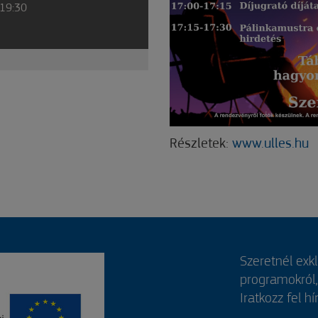
 19:30
Részletek:
www.ulles.hu
Szeretnél exk
programokról
Iratkozz fel hí