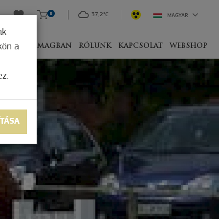
0
37,2°C
MAGYAR
ak
kön a
IVEL
CSOMAGBAN
RÓLUNK
KAPCSOLAT
WEBSHOP
ez.
ÍTÁSA