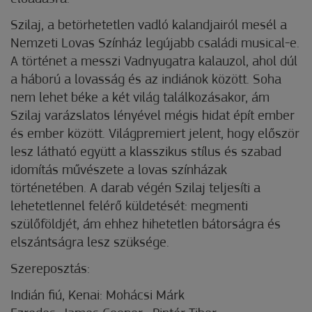
Szilaj, a betörhetetlen vadló kalandjairól mesél a
Nemzeti Lovas Színház legújabb családi musical-e.
A történet a messzi Vadnyugatra kalauzol, ahol dúl
a háború a lovasság és az indiánok között. Soha
nem lehet béke a két világ találkozásakor, ám
Szilaj varázslatos lényével mégis hidat épít ember
és ember között. Világpremiert jelent, hogy először
lesz látható együtt a klasszikus stílus és szabad
idomítás művészete a lovas színházak
történetében. A darab végén Szilaj teljesíti a
lehetetlennel felérő küldetését: megmenti
szülőföldjét, ám ehhez hihetetlen bátorságra és
elszántságra lesz szüksége.
Szereposztás:
Indián fiú, Kenai: Mohácsi Márk