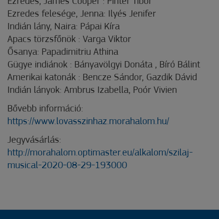
Ezredes, James Cooper : Pintér Tibor
Ezredes felesége, Jenna: Ilyés Jenifer
Indián lány, Naira: Pápai Kíra
Apacs törzsfőnök : Varga Viktor
Ősanya: Papadimitriu Athina
Gügye indiánok : Bányavölgyi Donáta , Bíró Bálint
Amerikai katonák : Bencze Sándor, Gazdik Dávid
Indián lányok: Ambrus Izabella, Poór Vivien
Bővebb információ:
https://www.lovasszinhaz.morahalom.hu/
Jegyvásárlás:
http://morahalom.optimaster.eu/alkalom/szilaj-
musical-2020-08-29-193000