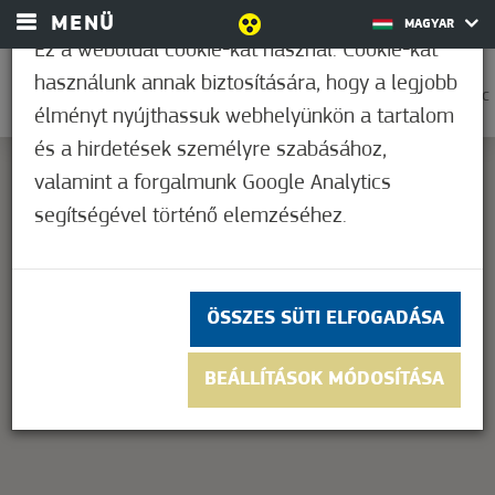
MENÜ
MAGYAR
Ez a weboldal cookie-kat használ. Cookie-kat
használunk annak biztosítására, hogy a legjobb
0
27,9°C
élményt nyújthassuk webhelyünkön a tartalom
és a hirdetések személyre szabásához,
valamint a forgalmunk Google Analytics
segítségével történő elemzéséhez.
This page can't load Google Maps correctly.
OK
Do you own this website?
ÖSSZES SÜTI ELFOGADÁSA
BEÁLLÍTÁSOK MÓDOSÍTÁSA