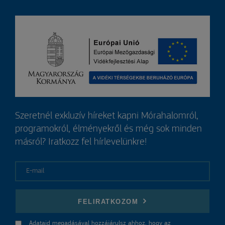
Szeretnél exkluzív híreket kapni Mórahalomról,
programokról, élményekről és még sok minden
másról? Iratkozz fel hírlevelünkre!
E-mail
FELIRATKOZOM
Adataid megadásával hozzájárulsz ahhoz, hogy az