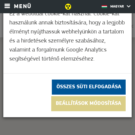
MENÜ
MAGYAR
Ez a weboldal cookie-kat használ. Cookie-kat
használunk annak biztosítására, hogy a legjobb
0
18,9°C
élményt nyújthassuk webhelyünkön a tartalom
és a hirdetések személyre szabásához,
valamint a forgalmunk Google Analytics
segítségével történő elemzéséhez.
This page can't load Google Maps correctly.
OK
Do you own this website?
ÖSSZES SÜTI ELFOGADÁSA
BEÁLLÍTÁSOK MÓDOSÍTÁSA