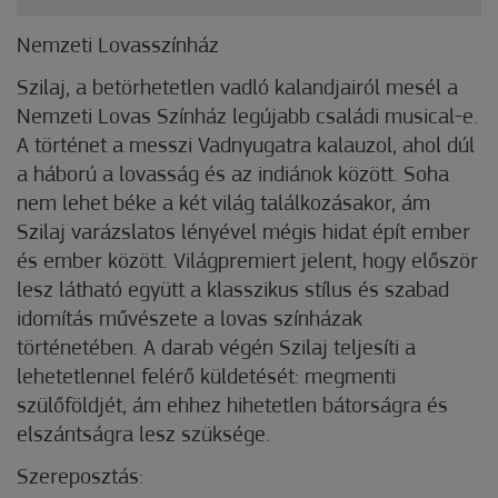
Nemzeti Lovasszínház
Szilaj, a betörhetetlen vadló kalandjairól mesél a
Nemzeti Lovas Színház legújabb családi musical-e.
A történet a messzi Vadnyugatra kalauzol, ahol dúl
a háború a lovasság és az indiánok között. Soha
nem lehet béke a két világ találkozásakor, ám
Szilaj varázslatos lényével mégis hidat épít ember
és ember között. Világpremiert jelent, hogy először
lesz látható együtt a klasszikus stílus és szabad
idomítás művészete a lovas színházak
történetében. A darab végén Szilaj teljesíti a
lehetetlennel felérő küldetését: megmenti
szülőföldjét, ám ehhez hihetetlen bátorságra és
elszántságra lesz szüksége.
Szereposztás: