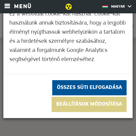
MENÜ
MAGYAR
Ez a weboldal cookie-kat használ. Cookie-kat
használunk annak biztosítására, hogy a legjobb
0
30,7°C
élményt nyújthassuk webhelyünkön a tartalom
és a hirdetések személyre szabásához,
valamint a forgalmunk Google Analytics
segítségével történő elemzéséhez.
This page can't load Google Maps correctly.
OK
Do you own this website?
ÖSSZES SÜTI ELFOGADÁSA
BEÁLLÍTÁSOK MÓDOSÍTÁSA