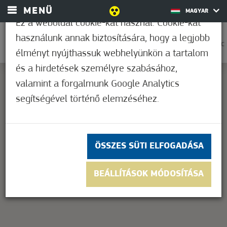
MENÜ
MAGYAR
Ez a weboldal cookie-kat használ. Cookie-kat
használunk annak biztosítására, hogy a legjobb
0
25,0°C
élményt nyújthassuk webhelyünkön a tartalom
és a hirdetések személyre szabásához,
valamint a forgalmunk Google Analytics
segítségével történő elemzéséhez.
This page can't load Google Maps correctly.
OK
Do you own this website?
ÖSSZES SÜTI ELFOGADÁSA
BEÁLLÍTÁSOK MÓDOSÍTÁSA