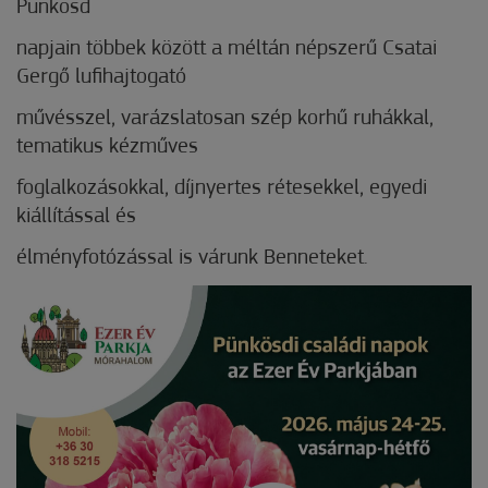
Pünkösd
napjain többek között a méltán népszerű Csatai
Gergő lufihajtogató
művésszel, varázslatosan szép korhű ruhákkal,
tematikus kézműves
foglalkozásokkal, díjnyertes rétesekkel, egyedi
kiállítással és
élményfotózással is várunk Benneteket.