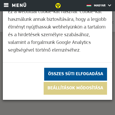
MENÜ
MAGYAR
Ez a weboldal cookie-kat használ. Cookie-kat
használunk annak biztosítására, hogy a legjobb
0
22,2°C
élményt nyújthassuk webhelyünkön a tartalom
és a hirdetések személyre szabásához,
valamint a forgalmunk Google Analytics
segítségével történő elemzéséhez.
This page can't load Google Maps correctly.
OK
Do you own this website?
ÖSSZES SÜTI ELFOGADÁSA
BEÁLLÍTÁSOK MÓDOSÍTÁSA