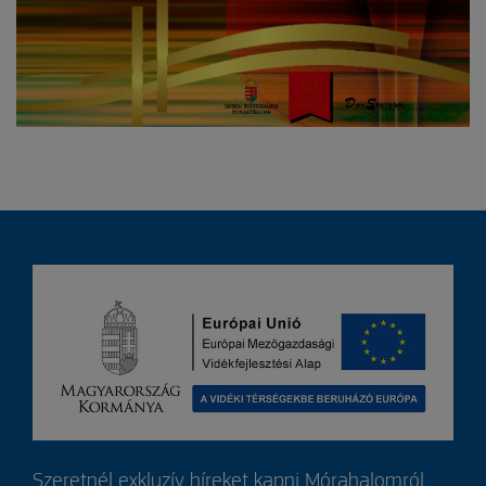
Szeretnél exkluzív híreket kapni Mórahalomról,