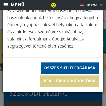
MENÜ
MAGYAR
Ez a weboldal cookie-kat használ. Cookie-kat
használunk annak biztosítására, hogy a legjobb
0
37,2°C
élményt nyújthassuk webhelyünkön a tartalom
és a hirdetések személyre szabásához,
valamint a forgalmunk Google Analytics
5
(2)
segítségével történő elemzéséhez.
ÖSSZES SÜTI ELFOGADÁSA
TÉRZENE PROGRAM -
BEÁLLÍTÁSOK MÓDOSÍTÁSA
BENEDEKFI ISTVÁN ÉS
SZECSŐDI FERENC