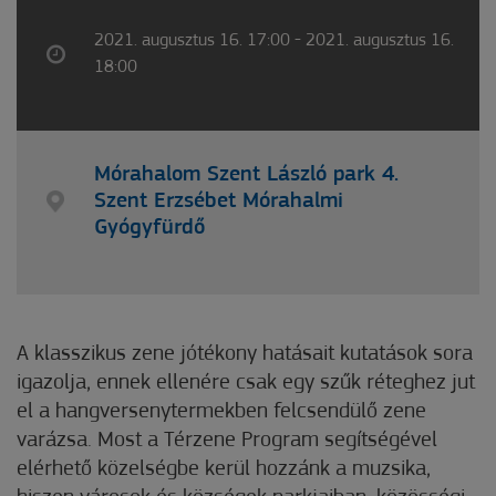
2021. augusztus 16. 17:00 - 2021. augusztus 16.
18:00
Mórahalom Szent László park 4.
Szent Erzsébet Mórahalmi
Gyógyfürdő
A klasszikus zene jótékony hatásait kutatások sora
igazolja, ennek ellenére csak egy szűk réteghez jut
el a hangversenytermekben felcsendülő zene
varázsa. Most a Térzene Program segítségével
elérhető közelségbe kerül hozzánk a muzsika,