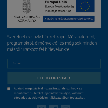
Szeretnél exkluzív híreket kapni Mórahalomról,
programokról, élményekről és még sok minden
másról? Iratkozz fel hírlevelünkre!
E-mail
FELIRATKOZOM
Adataid megadásával hozzájárulsz ahhoz, hogy az
morahalom.hu híreket, ajánlatokat küldjön, valamint
elfogadod az
Adatvédelmi tájékoztatóban
foglaltakat.