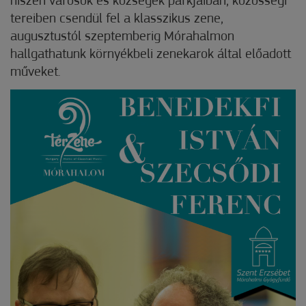
hiszen városok és községek parkjaiban, közösségi
tereiben csendül fel a klasszikus zene,
augusztustól szeptemberig Mórahalmon
hallgathatunk környékbeli zenekarok által előadott
műveket.